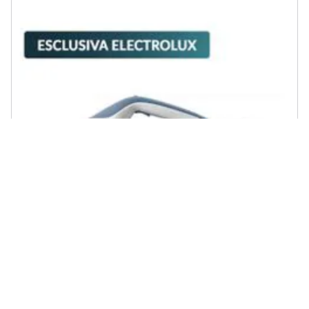
ELECTROLUX - E5ST1-2DB Ferro da Stiro con Caldaia Continua
Potenza 2400 Watt Colore Blu / Bianco