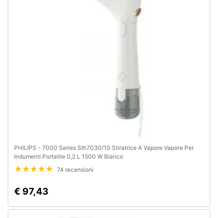
e
igiene
Beauty
Giocattoli
Prima
infanzia
Fotografia
PHILIPS - 7000 Series Sth7030/10 Stiratrice A Vapore Vapore Per
Indumenti Portatile 0,2 L 1500 W Bianco
Casalinghi
74 recensioni
Abbigliamento
€ 97,43
Sport