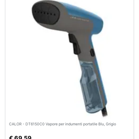
Animali
Motori
Libri,
cd
e
dvd
Festività
e
ricorrenze
Promozioni
CALOR - DT6150C0 Vapore per indumenti portatile Blu, Grigio
Servizi
€ 69,59