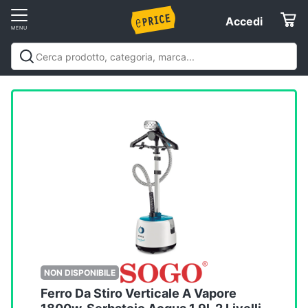
Vai
Accedi
Accedi
al
Registrati
menu
Offerte
Elettrodomestici
Informatica
Telefonia
Tv
e
Home
NON DISPONIBILE
Cinema
Ferro Da Stiro Verticale A Vapore