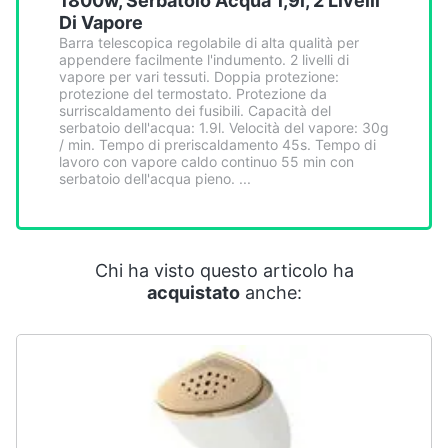
1800w, Serbatoio Acqua 1,9l, 2 Livelli
Smart
Di Vapore
home
Barra telescopica regolabile di alta qualità per
appendere facilmente l'indumento. 2 livelli di
vapore per vari tessuti. Doppia protezione:
Videogiochi
protezione del termostato. Protezione da
surriscaldamento dei fusibili. Capacità del
serbatoio dell'acqua: 1.9l. Velocità del vapore: 30g
Audio
/ min. Tempo di preriscaldamento 45s. Tempo di
lavoro con vapore caldo continuo 55 min con
e
serbatoio dell'acqua pieno. ...
musica
Clima
Chi ha visto questo articolo ha
acquistato
anche:
Arredo
Brico
e
Giardinaggio
Salute