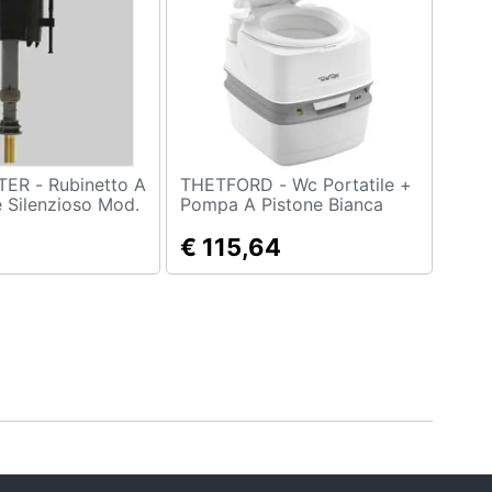
binetto A
THETFORD - Wc Portatile +
e Silenzioso Mod.
Pompa A Pistone Bianca
 3/8 Sotto
€ 115,64