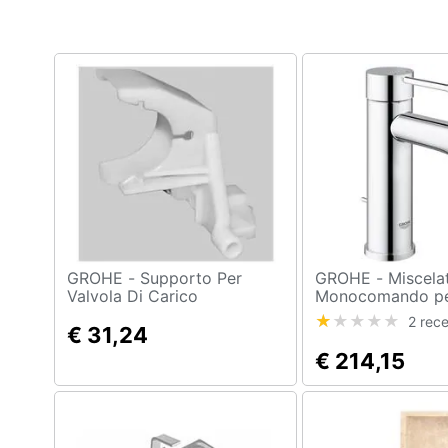
GROHE - Supporto Per
GROHE - Miscelatore
Valvola Di Carico
Monocomando pe
Eccence
2 rece
€ 31,24
€ 214,15