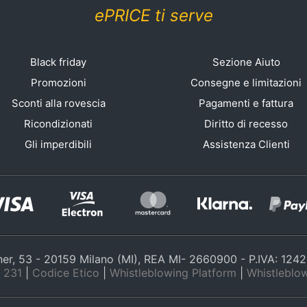
ePRICE ti serve
Black friday
Sezione Aiuto
Promozioni
Consegne e limitazioni
Sconti alla rovescia
Pagamenti e fattura
Ricondizionati
Diritto di recesso
Gli imperdibili
Assistenza Clienti
nner, 53 - 20159 Milano (MI), REA MI- 2660900 - P.IVA: 12
 231
|
Codice Etico
|
Whistleblowing Platform
|
Whistleblow