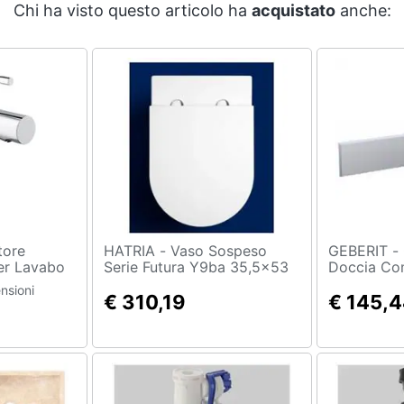
Chi ha visto questo articolo ha
acquistato
anche:
HATRIA - Vaso Sospeso
GEBERIT - Copertura Sifone
r Lavabo
Serie Futura Y9ba 35,5x53
Doccia Com
Pure Vortex - Bianco Opaco
154.336. fw
nsioni
Da Ordinare
€ 310,19
€ 145,