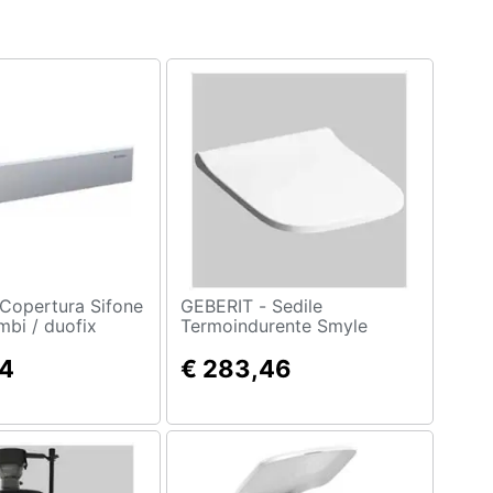
GEBERIT - Sedile
bi / duofix
Termoindurente Smyle
. 1 Inox Satin
Chiusura Ammortizzata
44
€ 283,46