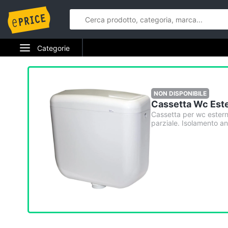
Categorie
NON DISPONIBILE
Cassetta Wc Este
Cassetta per wc esterna
parziale. Isolamento a