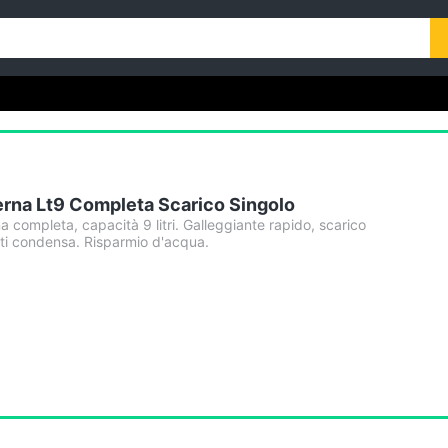
rna Lt9 Completa Scarico Singolo
 completa, capacità 9 litri. Galleggiante rapido, scarico
nti condensa. Risparmio d'acqua.