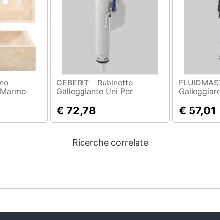
GEBERIT - Rubinetto
FLUIDMASTER - Ru
 Marmo
Galleggiante Uni Per
Galleggiar
Cassette In Ceramica Mbl
400 El Att.
Attacco Basso 3/8
€ 72,78
€ 57,01
Ricerche correlate