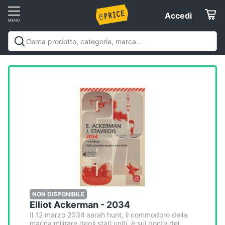
Vai
Accedi
Accedi
al
Registrati
menu
Offerte
Servizi
Assistenza
clienti
Esci
NON DISPONIBILE
Elliot Ackerman - 2034
Il 12 marzo 2034 sarah hunt, il commodoro della
marina militare degli stati uniti, è sul ponte del