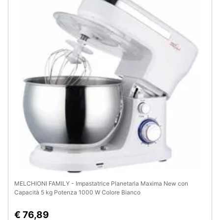
Animali
Motori
Libri,
cd
e
dvd
Festività
e
ricorrenze
Promozioni
MELCHIONI FAMILY - Impastatrice Planetaria Maxima New con
Capacità 5 kg Potenza 1000 W Colore Bianco
Servizi
€ 76,89