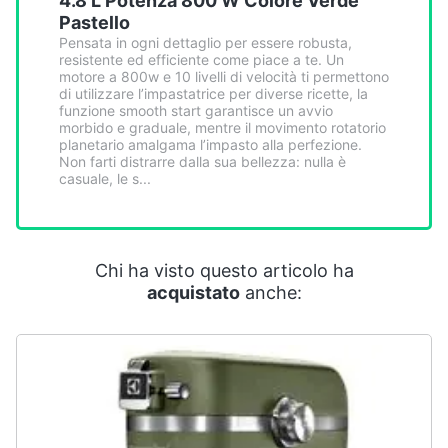
4.8 L Potenza 800 W Colore Verde
Smart
Pastello
home
Pensata in ogni dettaglio per essere robusta,
resistente ed efficiente come piace a te. Un
motore a 800w e 10 livelli di velocità ti permettono
Videogiochi
di utilizzare l’impastatrice per diverse ricette, la
funzione smooth start garantisce un avvio
morbido e graduale, mentre il movimento rotatorio
Audio
planetario amalgama l’impasto alla perfezione.
Non farti distrarre dalla sua bellezza: nulla è
e
casuale, le s...
musica
Clima
Chi ha visto questo articolo ha
acquistato
anche:
Arredo
Brico
e
Giardinaggio
Salute