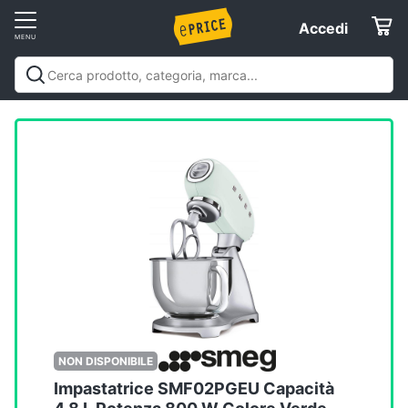
Vai
Accedi
Accedi
al
Registrati
menu
Offerte
Elettrodomestici
Informatica
Telefonia
Tv
e
Home
NON DISPONIBILE
Cinema
Impastatrice SMF02PGEU Capacità