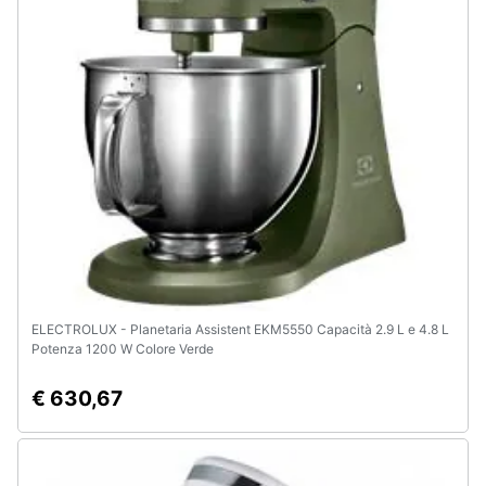
e
igiene
Beauty
Giocattoli
Prima
infanzia
Fotografia
ELECTROLUX - Planetaria Assistent EKM5550 Capacità 2.9 L e 4.8 L
Potenza 1200 W Colore Verde
Casalinghi
€ 630,67
Abbigliamento
Sport