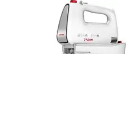
MPM - Impastatrice Planetaria MMR-22Z con Capacità 5 Litri
Potenza 750 W Colore Bianco