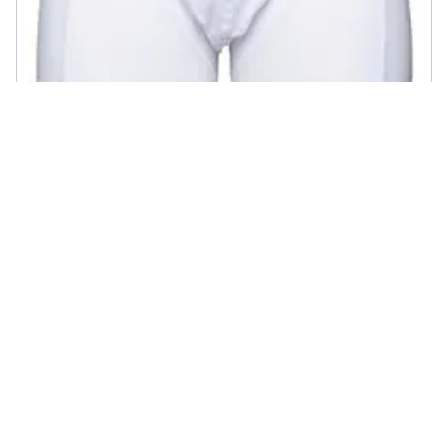
JACK & JONES - Intimo Jacsense Trunks Abbigliamento Uomo L
€ 12,20