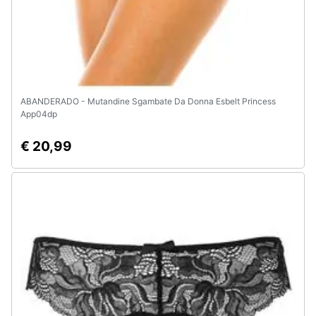
e
igiene
Beauty
Giocattoli
ABANDERADO - Mutandine Sgambate Da Donna Esbelt Princess
App04dp
Prima
€ 20,99
infanzia
Fotografia
Casalinghi
Abbigliamento
Sport