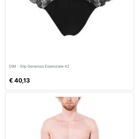
Animali
Motori
Libri,
cd
e
dvd
DIM - Slip Generoso Essenziale 42
€ 40,13
Festività
e
ricorrenze
Promozioni
Servizi