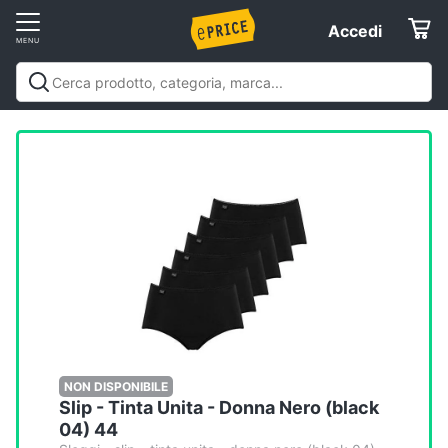
Vai
Accedi
Accedi
al
Registrati
menu
Offerte
Elettrodomestici
Informatica
Telefonia
Tv
e
Home
NON DISPONIBILE
Slip - Tinta Unita - Donna Nero (black
Cinema
04) 44