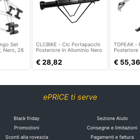
CLCBIKE - Clc Portapacchi
TOPEAK - Portapacchi
, Nero, 28
Posteriore In Alluminio Nero
Posteriore
Montaggio Al Reggisella
€ 28,82
€ 55,3
ePRICE ti serve
Black friday
Sezione Aiuto
Promozioni
Consegne e limitazioni
Sconti alla rovescia
Pagamenti e fattura