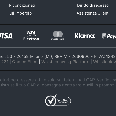
Ricondizionati
Diritto di recesso
Gli imperdibili
Assistenza Clienti
nner, 53 - 20159 Milano (MI), REA MI- 2660900 - P.IVA: 12
 231
|
Codice Etico
|
Whistleblowing Platform
|
Whistleblow
trebbero essere attive solo su determinati CAP. Verifica 
isto se il tuo CAP di consegna rientra tra quelli in promoz