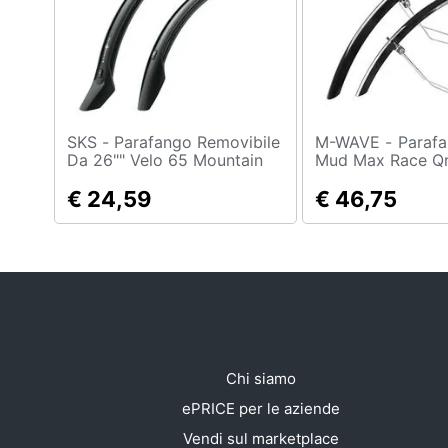
Sport
Animali
Motori
Libri, cd e dvd
SKS - Parafango Removibile
M-WAVE - Parafango Set
Da 26"" Velo 65 Mountain
Mud Max Race Qr
Pollici,
Festività e ricorrenze
€ 24,59
€ 46,75
Promozioni
Chi siamo
ePRICE per le aziende
Vendi sul marketplace