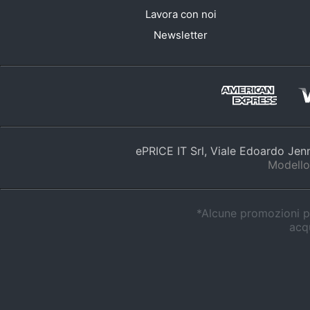
Lavora con noi
Newsletter
ePRICE IT Srl, Viale Edoardo Je
Modello
*Alcune promozioni po
acqu