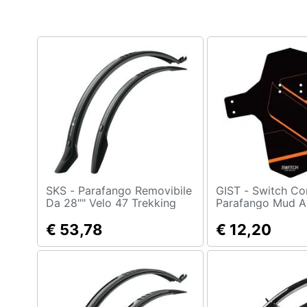
Clima
Arredo
Brico e Giardinaggio
Salute e igiene
Beauty
Giocattoli
Prima infanzia
SKS - Parafango Removibile
GIST - Switch Components
Da 28"" Velo 47 Trekking
Parafango Mud A
Fotografia
€ 53,78
€ 12,20
Casalinghi
Abbigliamento