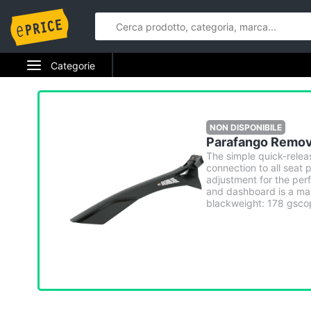
Categorie
Elettrodomestici
Informatica
NON DISPONIBILE
Parafango Remov
Telefonia
The simple quick-relea
connection to all seat
adjustment for the per
Tv e Home Cinema
and dashboard is a mat
blackweight: 178 gscop
Smart home
Videogiochi
Audio e musica