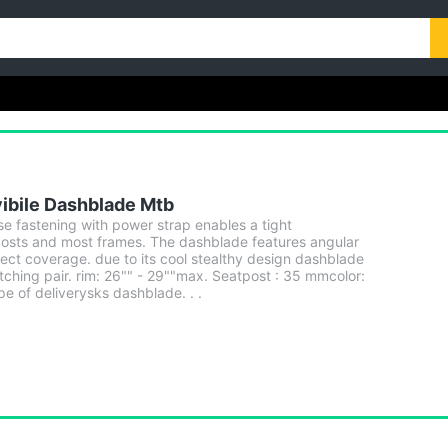
ibile Dashblade Mtb
se fastening with power strap enables a tight
 posts and most frames. The dashblade features angular
fect coverage. due to its cool stealthy design dashblade
ching pair. rim: 26"" - 29""max. Seatpost : 35 mmcolor:
e of deliverysks dashblade. . .