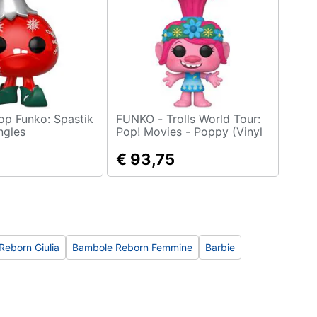
FUNKO - Trolls World Tour:
ingles
Pop! Movies - Poppy (Vinyl
Figure 878)
€ 93,75
eborn Giulia
Bambole Reborn Femmine
Barbie