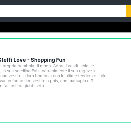
effi Love - Shopping Fun
e propria bambola di moda. Adora i vestiti chic, le
 la sua sorellina Evi e naturalmente il suo ragazzo
ono vestire la loro bambola con le ultime tendenze style
ssa un fantastico vestito a pois, con marsupio e 3
n fastastico giubbinetto.