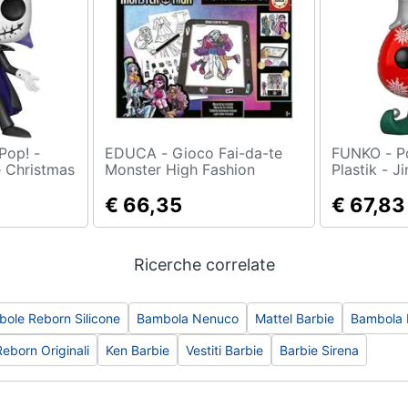
EDUCA - Gioco Fai-da-te
FUNKO - Pop Funko: Spastik
 Christmas
Monster High Fashion
Plastik - J
inyl Figure
Designer
€ 66,35
€ 67,83
Ricerche correlate
ole Reborn Silicone
Bambola Nenuco
Mattel Barbie
Bambola R
eborn Originali
Ken Barbie
Vestiti Barbie
Barbie Sirena