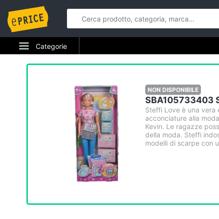
Categorie
Elettrodomestici
Informatica
NON DISPONIBILE
SBA105733403 St
Telefonia
Steffi Love è una vera 
acconciature alla moda,
Kevin. Le ragazze poss
Tv e Home Cinema
della moda. Steffi indo
modelli di scarpe con u
Smart home
Videogiochi
Audio e musica