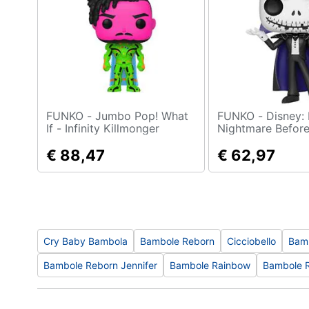
Sport
Animali
Motori
Libri, cd e dvd
FUNKO - Jumbo Pop! What
FUNKO - Disney: Pop! -
Festività e ricorrenze
If - Infinity Killmonger
Nightmare Before
(blacklight) Vinyl Figure 25
- Vampire Jack (V
Cm
€ 88,47
598)
€ 62,97
Promozioni
Cry Baby Bambola
Bambole Reborn
Cicciobello
Bamb
Bambole Reborn Jennifer
Bambole Rainbow
Bambole R