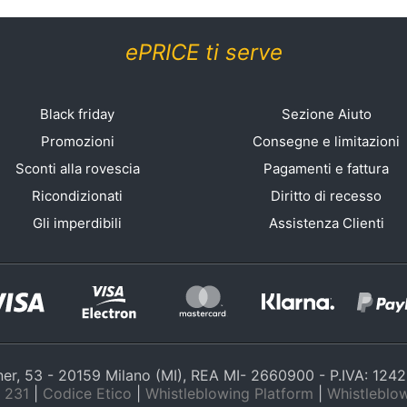
ePRICE ti serve
Black friday
Sezione Aiuto
Promozioni
Consegne e limitazioni
Sconti alla rovescia
Pagamenti e fattura
Ricondizionati
Diritto di recesso
Gli imperdibili
Assistenza Clienti
nner, 53 - 20159 Milano (MI), REA MI- 2660900 - P.IVA: 12
 231
|
Codice Etico
|
Whistleblowing Platform
|
Whistleblow