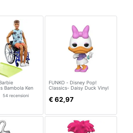
FUNKO - Disney Pop!
as Bambola Ken
Classics- Daisy Duck Vinyl
telle e Rampa
Figure 9 Cm
54 recensioni
 Idea Regalo
€ 62,97