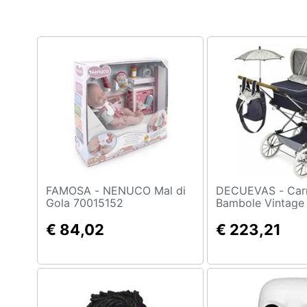
Clima
Arredo
Brico e Giardinaggio
Salute e igiene
Beauty
Giocattoli
Prima infanzia
FAMOSA - NENUCO Mal di
DECUEVAS - Carrozzina Per
Gola 70015152
Bambole Vintage
90 Cm
Fotografia
€ 84,02
€ 223,21
Casalinghi
Abbigliamento