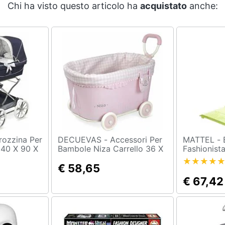
Chi ha visto questo articolo ha
acquistato
anche:
DECUEVAS - Accessori Per
MATTEL - Barbie
 40 X 90 X
Bambole Niza Carrello 36 X
Fashionist
55 X 47 Cm
Sedia a Ro
€ 58,65
Giocattolo
€ 67,42