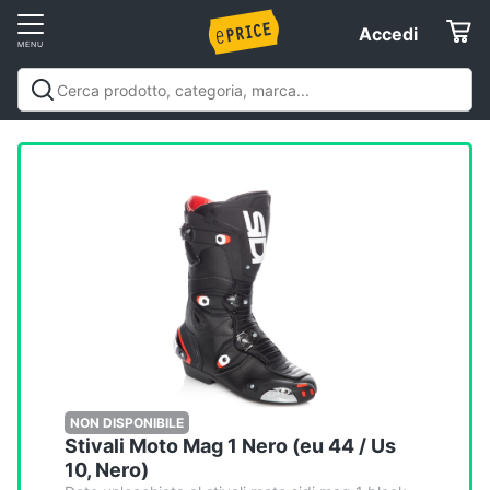
Vai
Accedi
Accedi
al
Registrati
menu
Offerte
Elettrodomestici
Informatica
Telefonia
Tv
e
Home
NON DISPONIBILE
Stivali Moto Mag 1 Nero (eu 44 / Us
Cinema
10, Nero)