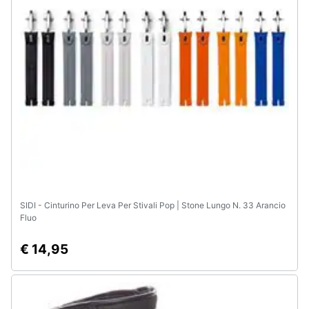
Animali
Motori
Libri,
cd
e
dvd
Festività
e
SIDI - Cinturino Per Leva Per Stivali Pop | Stone Lungo N. 33 Arancio
ricorrenze
Fluo
€ 14,95
Promozioni
Servizi