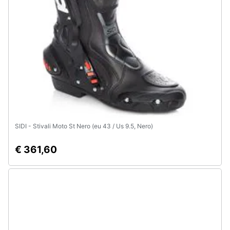
e
igiene
Beauty
Giocattoli
Prima
infanzia
SIDI - Stivali Moto St Nero (eu 43 / Us 9.5, Nero)
Fotografia
€ 361,60
Casalinghi
Abbigliamento
Sport