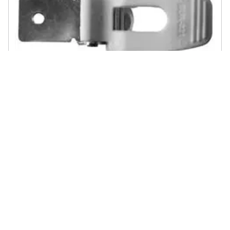
SHOT - Accessori E Ricambi Lever And Vis For Boot X11-x12-k11 And
K12 Scarpe E Stivali One Size
€ 12,20