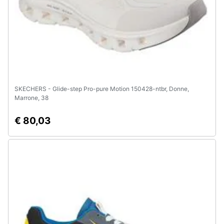
e
igiene
Beauty
Giocattoli
SKECHERS - Glide-step Pro-pure Motion 150428-ntbr, Donne,
Marrone, 38
Prima
infanzia
€ 80,03
Fotografia
Casalinghi
Abbigliamento
Sport