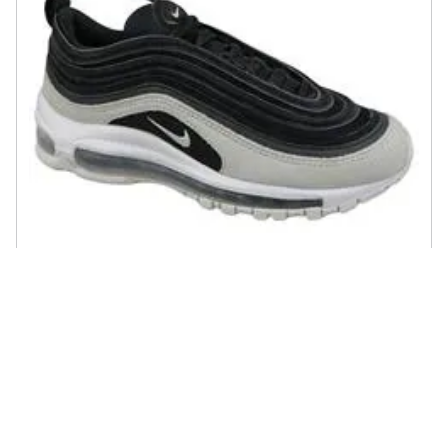
NIKE - Wmns Air Max 97 Premium 917646-007, Donna, Nero,
Sneakers, Numero: 40,5 Eu
€ 213,00