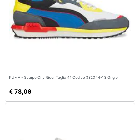
Animali
Motori
Libri,
cd
e
dvd
PUMA - Scarpe City Rider Taglia 41 Codice 382044-13 Grigio
Festività
e
€ 78,06
ricorrenze
Promozioni
Servizi