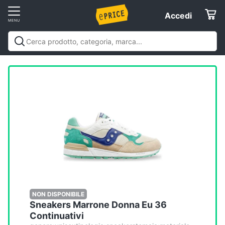
Vai
Accedi
Accedi
al
Registrati
menu
Offerte
Elettrodomestici
Informatica
Telefonia
Tv
e
Home
NON DISPONIBILE
Sneakers Marrone Donna Eu 36
Cinema
Continuativi