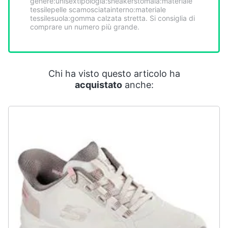
genere:unisextipologia:sneakerstomaia:materiale
Smart
tessilepelle scamosciatainterno:materiale
home
tessilesuola:gomma calzata stretta. Si consiglia di
comprare un numero più grande.
Videogiochi
Audio
Chi ha visto questo articolo ha
e
acquistato
anche:
musica
Clima
Arredo
Brico
e
Giardinaggio
Salute