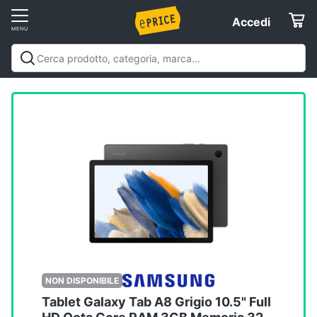
Vai
Accedi
Accedi
al
Registrati
menu
Offerte
Elettrodomestici
Informatica
Telefonia
Tv
e
Home
NON DISPONIBILE
Cinema
Tablet Galaxy Tab A8 Grigio 10.5" Full