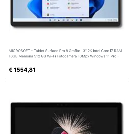
MICROSOFT - Tablet Surface Pro 8 Grafite 13" 2K Intel Core i7 RAM
16GB Memoria 512 GB Wi-Fi Fotocamera 10Mpx Windows 11 Pro -
Italia
€ 1554,81