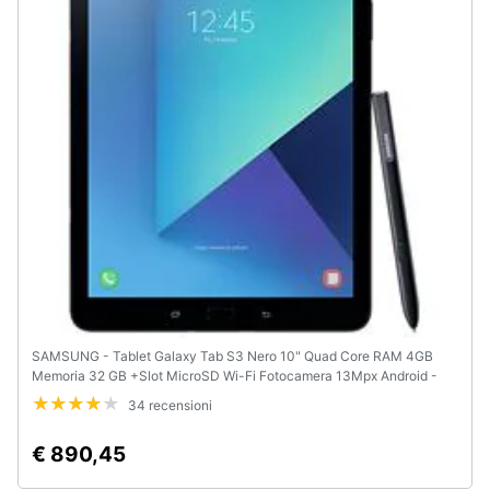
e
igiene
Beauty
Giocattoli
Prima
infanzia
Fotografia
SAMSUNG - Tablet Galaxy Tab S3 Nero 10" Quad Core RAM 4GB
Casalinghi
Memoria 32 GB +Slot MicroSD Wi-Fi Fotocamera 13Mpx Android -
Europa
34 recensioni
Abbigliamento
€ 890,45
Sport