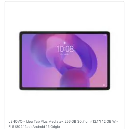
Animali
Motori
Libri,
cd
e
dvd
Festività
e
ricorrenze
Promozioni
Servizi
LENOVO - Idea Tab Plus Mediatek 256 GB 30,7 cm (12.1") 12 GB Wi-
Fi 5 (802.11ac) Android 15 Grigio