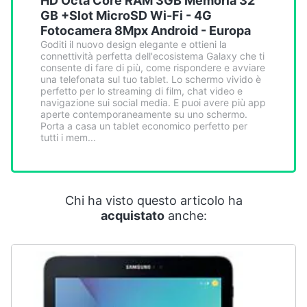
HD Octa Core RAM 3GB Memoria 32
Smart
GB +Slot MicroSD Wi-Fi - 4G
home
Fotocamera 8Mpx Android - Europa
Goditi il nuovo design elegante e ottieni la
connettività perfetta dell'ecosistema Galaxy che ti
Videogiochi
consente di fare di più, come rispondere e avviare
una telefonata sul tuo tablet. Lo schermo vivido è
perfetto per lo streaming di film, chat video e
Audio
navigazione sui social media. E puoi avere più app
e
aperte contemporaneamente su uno schermo.
musica
Porta a casa un tablet economico perfetto per
tutti i mem...
Clima
Chi ha visto questo articolo ha
Arredo
acquistato
anche:
Brico
e
Giardinaggio
Salute