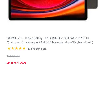
SAMSUNG - Tablet Galaxy Tab S9 SM-X716B Grafite 11" QHD
Qualcomm Snapdragon RAM 8GB Memoria MicroSD (TransFlash)
+Slot eMMC Wi-Fi Fotocamera 13Mpx Android 13 - Europa
171 recensioni
€ 534,48
€ 531,99