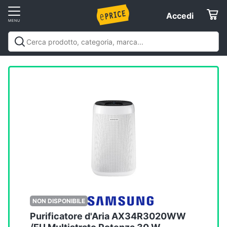
Vai
Accedi
Accedi
al
Registrati
menu
Offerte
Servizi
Assistenza
clienti
Esci
NON DISPONIBILE
Purificatore d'Aria AX34R3020WW