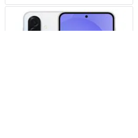
SAMSUNG - Galaxy A36 5G AI 256GB 8GB Ram Display 6.7” Super