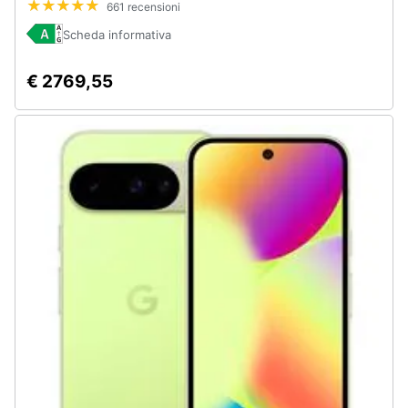
661 recensioni
Gen5 4000mAh Lavender Europa
Assistenza
clienti
Scheda informativa
€ 2769,55
Esci