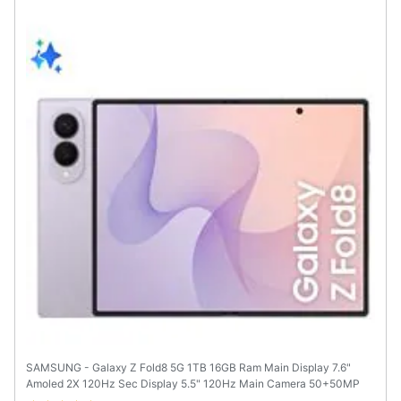
Animali
Motori
Libri,
cd
e
dvd
Festività
e
ricorrenze
Promozioni
SAMSUNG - Galaxy Z Fold8 5G 1TB 16GB Ram Main Display 7.6"
Servizi
Amoled 2X 120Hz Sec Display 5.5" 120Hz Main Camera 50+50MP
Selfie 10MP DualSim (1 nano+eSim) Android 17 Snapdragon 8 Elite