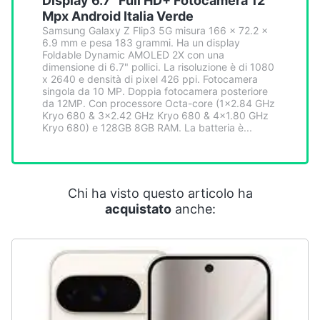
Display 6.7" Full HD+ Fotocamera 12
Smart
Mpx Android Italia Verde
home
Samsung Galaxy Z Flip3 5G misura 166 x 72.2 x
6.9 mm e pesa 183 grammi. Ha un display
Foldable Dynamic AMOLED 2X con una
Videogiochi
dimensione di 6.7" pollici. La risoluzione è di 1080
x 2640 e densità di pixel 426 ppi. Fotocamera
singola da 10 MP. Doppia fotocamera posteriore
Audio
da 12MP. Con processore Octa-core (1x2.84 GHz
Kryo 680 & 3x2.42 GHz Kryo 680 & 4x1.80 GHz
e
Kryo 680) e 128GB 8GB RAM. La batteria è...
musica
Clima
Chi ha visto questo articolo ha
acquistato
anche:
Arredo
Brico
e
Giardinaggio
Salute