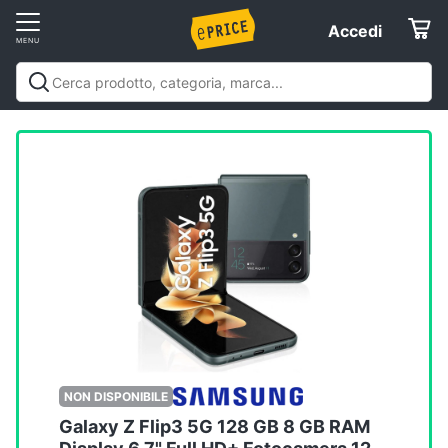
Vai
Accedi
Accedi
al
Registrati
menu
Offerte
Elettrodomestici
Informatica
Telefonia
Tv
e
Home
NON DISPONIBILE
Cinema
Galaxy Z Flip3 5G 128 GB 8 GB RAM