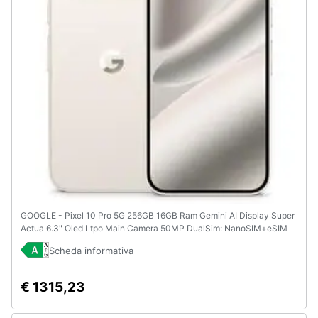
e
igiene
Beauty
Giocattoli
Prima
infanzia
Fotografia
GOOGLE - Pixel 10 Pro 5G 256GB 16GB Ram Gemini AI Display Super
Actua 6.3" Oled Ltpo Main Camera 50MP DualSim: NanoSIM+eSIM
Casalinghi
USB Type-C Android 16 Tensor G5 4870mAh Grigio Creta
Scheda informativa
Abbigliamento
€ 1315,23
Sport