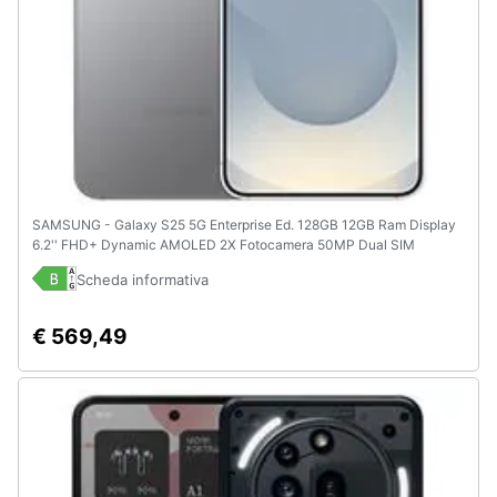
SAMSUNG - Galaxy S25 5G Enterprise Ed. 128GB 12GB Ram Display
6.2'' FHD+ Dynamic AMOLED 2X Fotocamera 50MP Dual SIM
NanoSIM + eSIM Snapdragon 8 Elite Android 15 4000 mAh
Scheda informativa
SilverShadow
€ 569,49