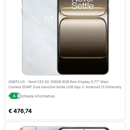
e
igiene
Beauty
Giocattoli
Prima
infanzia
Fotografia
ONEPLUS - Nord CE5 5G 256GB 8GB Ram Display 6.77" Main
Camera 50MP Dual nanoSim Ibrida USB tipo-C Androsid 15 Dimensity
8350 5200mAh Marble Mist
Casalinghi
Scheda informativa
€ 476,74
Abbigliamento
Sport