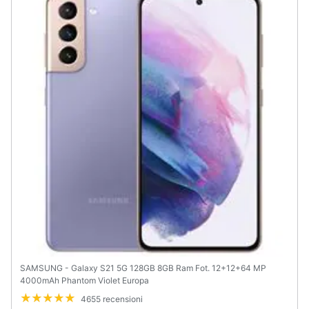
Animali
Motori
Libri,
cd
e
dvd
Festività
e
ricorrenze
Promozioni
SAMSUNG - Galaxy S21 5G 128GB 8GB Ram Fot. 12+12+64 MP
4000mAh Phantom Violet Europa
Servizi
4655 recensioni