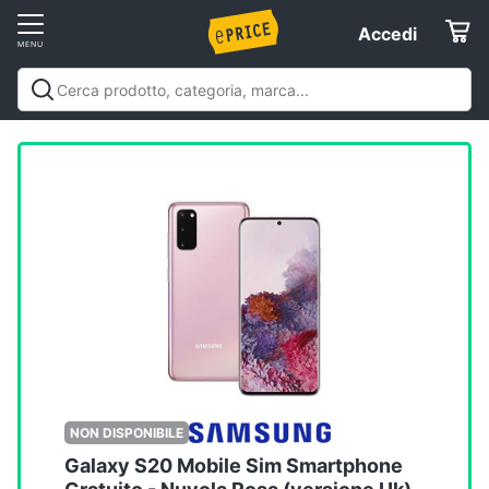
Vai
Accedi
Accedi
al
Registrati
menu
Offerte
Elettrodomestici
Informatica
Telefonia
Tv
e
Home
NON DISPONIBILE
Cinema
Galaxy S20 Mobile Sim Smartphone