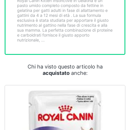
Royal Canin Kitten Instinctive in Gelatina è un
Smart
pasto umido completo composto da fettine in
home
gelatina per gatti adulti in fase di allattamento e
gattini da 4 a 12 mesi di età . La sua formula
esclusiva è stata studiata per apportare il giusto
nutrimento al gattino nella fase di crescita e alla
Videogiochi
sua mamma. La perfetta combinazione di proteine
e carboidrati fornisce il giusto apporto
nutrizionale, ...
Audio
e
musica
Chi ha visto questo articolo ha
Clima
acquistato
anche:
Arredo
Brico
e
Giardinaggio
Salute