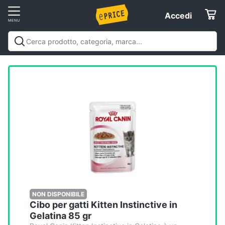
Vai
Accedi
Accedi
al
Registrati
menu
Offerte
Elettrodomestici
Informatica
Telefonia
Tv
e
Home
NON DISPONIBILE
Cibo per gatti Kitten Instinctive in
Cinema
Gelatina 85 gr