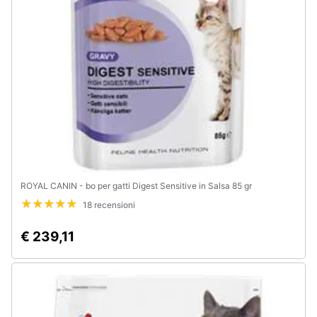
e
igiene
Beauty
Giocattoli
Prima
infanzia
ROYAL CANIN - bo per gatti Digest Sensitive in Salsa 85 gr
Fotografia
18 recensioni
Casalinghi
€ 239,11
Abbigliamento
Sport