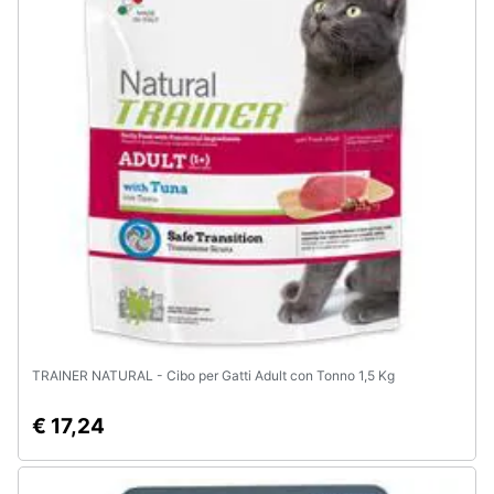
Animali
Motori
Libri,
cd
e
dvd
Festività
e
ricorrenze
TRAINER NATURAL - Cibo per Gatti Adult con Tonno 1,5 Kg
Promozioni
€ 17,24
Servizi