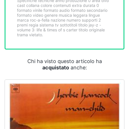
Specifiche tecniche anno produzione 0 area dvd
Smart
cast collana colore contenuti extra durata 0
home
formato vinile formato audio formato secondario
formato video genere musica leggera lingue
marca roc-a-fella nazione numero supporti 2
premi regia sistema tv sottotitoli titolo jay-z -
Videogiochi
volume 3: life & times of s carter titolo originale
trama vietato.
Audio
e
musica
Chi ha visto questo articolo ha
acquistato
anche:
Clima
Arredo
Brico
e
Giardinaggio
Salute