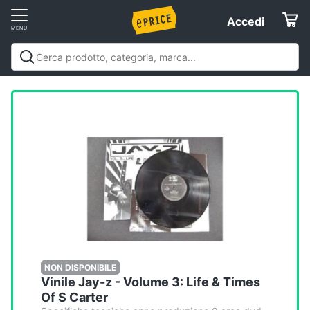
Vai
Accedi
Accedi
al
Registrati
menu
Offerte
Elettrodomestici
Informatica
Telefonia
Tv
e
Home
NON DISPONIBILE
Vinile Jay-z - Volume 3: Life & Times
Cinema
Of S Carter