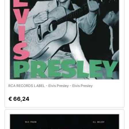
Animali
Motori
Libri,
cd
e
dvd
Festività
e
RCA RECORDS LABEL - Elvis Presley - Elvis Presley
ricorrenze
€ 66,24
Promozioni
Servizi