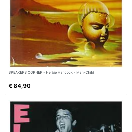
e
igiene
Beauty
Giocattoli
Prima
infanzia
SPEAKERS CORNER - Herbie Hancock - Man-Child
Fotografia
€ 84,90
Casalinghi
Abbigliamento
Sport