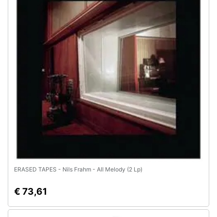
Assistenza
clienti
Esci
ERASED TAPES - Nils Frahm - All Melody (2 Lp)
€ 73,61