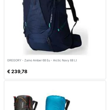
e
igiene
Beauty
Giocattoli
Prima
infanzia
GREGORY - Zaino Amber 68 Eu - Arctic Navy 68 Lt
Fotografia
€ 239,78
Casalinghi
Abbigliamento
Sport