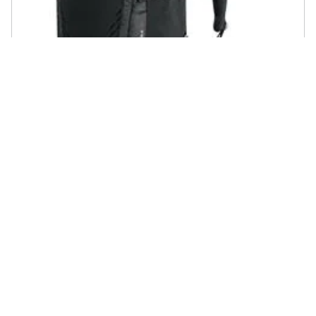
FERRINO - Zaino Agile 45 Trekking - Nero 45 Lt
€ 151,47