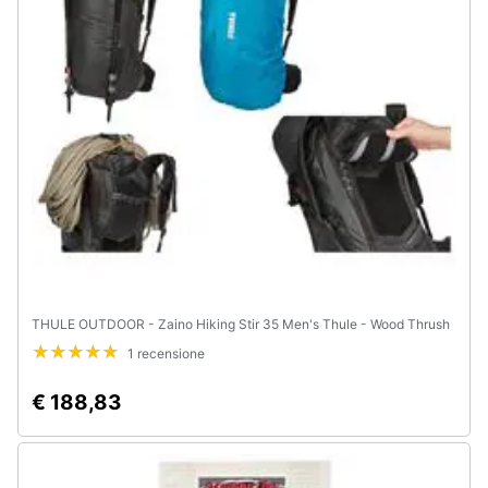
Animali
Motori
Libri,
cd
e
dvd
Festività
e
THULE OUTDOOR - Zaino Hiking Stir 35 Men's Thule - Wood Thrush
ricorrenze
1 recensione
Promozioni
€ 188,83
Servizi