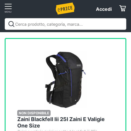
Vai
Accedi
Accedi
al
Registrati
menu
Offerte
Elettrodomestici
Informatica
Telefonia
Tv
e
Home
NON DISPONIBILE
Zaini Blackfell Iii 25l Zaini E Valigie
Cinema
One Size