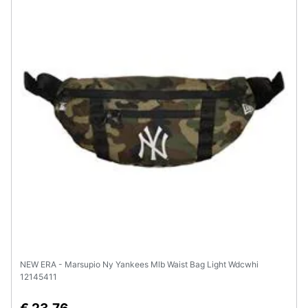
Assistenza
clienti
Esci
NEW ERA - Marsupio Ny Yankees Mlb Waist Bag Light Wdcwhi
12145411