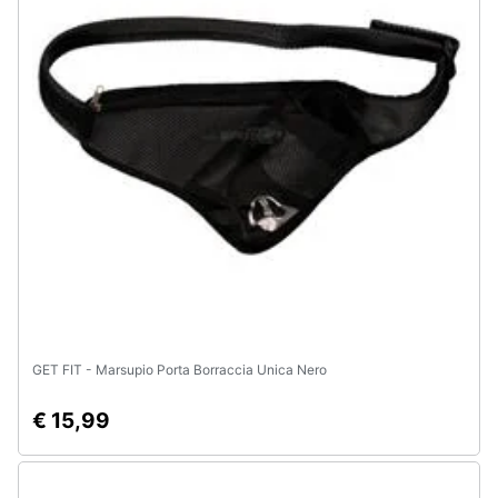
Animali
Motori
Libri,
cd
e
dvd
Festività
e
ricorrenze
GET FIT - Marsupio Porta Borraccia Unica Nero
Promozioni
€ 15,99
Servizi