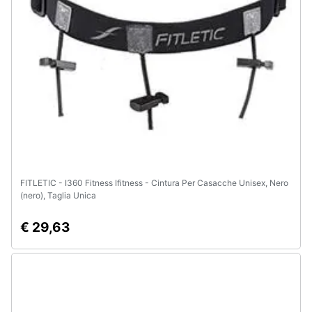
e
igiene
Beauty
Giocattoli
Prima
infanzia
FITLETIC - I360 Fitness Ifitness - Cintura Per Casacche Unisex, Nero
Fotografia
(nero), Taglia Unica
€ 29,63
Casalinghi
Abbigliamento
Sport