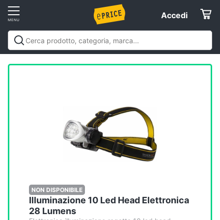
Vai
Accedi
Accedi
al
Registrati
menu
Offerte
Elettrodomestici
Informatica
Telefonia
Tv
e
Home
NON DISPONIBILE
Illuminazione 10 Led Head Elettronica
Cinema
28 Lumens