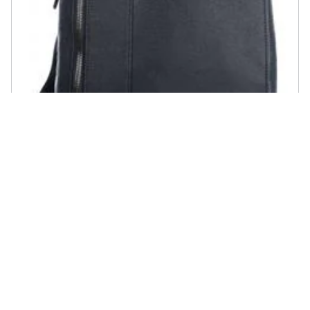
PIQUADRO - Borsello Porta Ipad®air / pro 9,7 Con Doppia Tasca
Frontale Chiusa Da Zip Black Square - Ca1816b3
€ 295,68