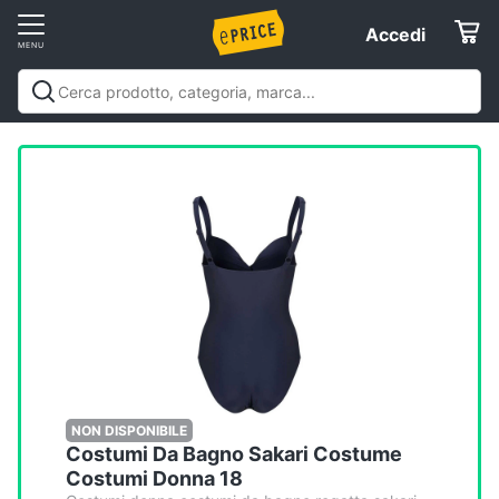
Vai
Accedi
Accedi
al
Registrati
menu
Offerte
Elettrodomestici
Informatica
Telefonia
Tv
e
Home
NON DISPONIBILE
Costumi Da Bagno Sakari Costume
Cinema
Costumi Donna 18