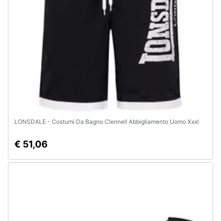
Animali
Motori
Libri,
cd
e
dvd
LONSDALE - Costumi Da Bagno Clennell Abbigliamento Uomo Xxxl
Festività
e
€ 51,06
ricorrenze
Promozioni
Servizi