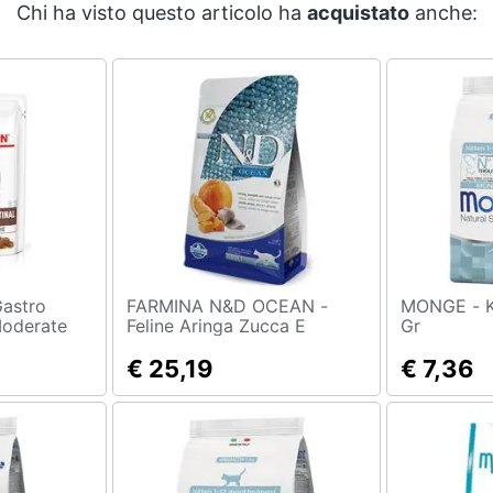
Chi ha visto questo articolo ha
acquistato
anche:
FARMINA N&D OCEAN -
MONGE - Kitten Trota 400
Moderate
Feline Aringa Zucca E
Gr
r
Arancia 1,5 Kg
€ 25,19
€ 7,36