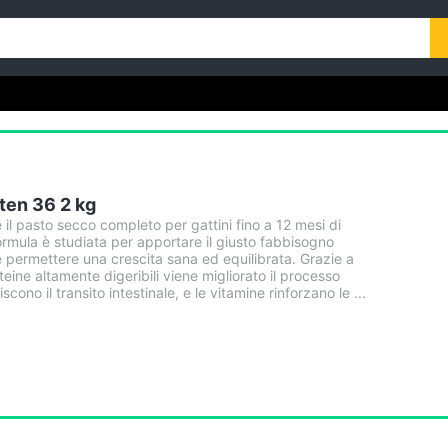
tten 36 2 kg
 il pasto secco completo per gattini fino a 12 mesi di
ormula è studiata per apportare il giusto fabbisogno
e permettere una crescita sana ed equilibrata. Grazie a
teine altamente digeribili viene migliorato il processo
iscono il transito intestinale, e le vitamine rinforzano le ...