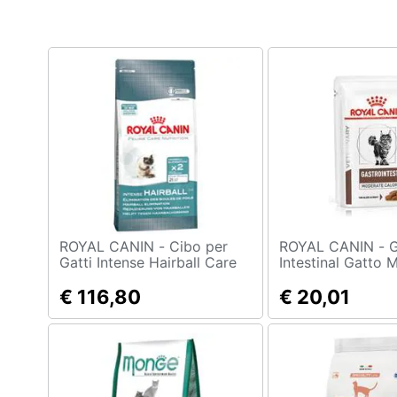
Clima
Arredo
Brico e Giardinaggio
Salute e igiene
Beauty
Giocattoli
Prima infanzia
ROYAL CANIN - Cibo per
ROYAL CANIN - Gastro
Gatti Intense Hairball Care
Intestinal Gatto 
10 kg
Calorie 12x100 G
Fotografia
€ 116,80
€ 20,01
Casalinghi
Abbigliamento