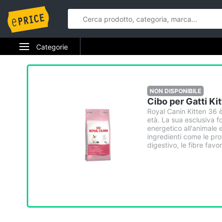
Categorie
Elettrodomestici
Informatica
NON DISPONIBILE
Cibo per Gatti Ki
Telefonia
Royal Canin Kitten 36 è
età. La sua esclusiva f
energetico all'animale 
Tv e Home Cinema
ingredienti come le pro
digestivo, le fibre favor
Smart home
Videogiochi
Audio e musica