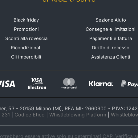
Black friday
Sezione Aiuto
Promozioni
Consegne e limitazioni
Sconti alla rovescia
Pagamenti e fattura
Ricondizionati
Diritto di recesso
Gli imperdibili
Assistenza Clienti
nner, 53 - 20159 Milano (MI), REA MI- 2660900 - P.IVA: 12
 231
|
Codice Etico
|
Whistleblowing Platform
|
Whistleblow
trebbero essere attive solo su determinati CAP. Verifica 