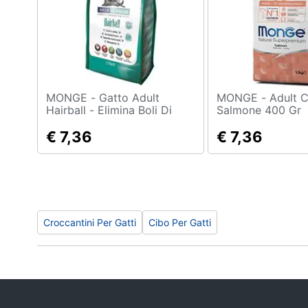
Sport
Animali
Motori
Libri, cd e dvd
MONGE - Gatto Adult
MONGE - Adult Cat
Hairball - Elimina Boli Di
Salmone 400 Gr
Pelo - Gr. 400
Festività e ricorrenze
€ 7,36
€ 7,36
Promozioni
Croccantini Per Gatti
Cibo Per Gatti