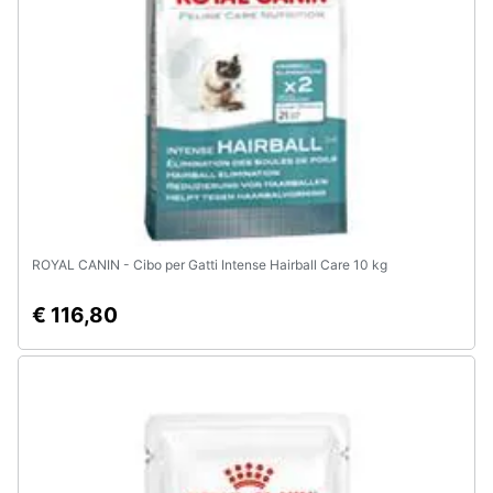
e
igiene
Beauty
Giocattoli
Prima
infanzia
ROYAL CANIN - Cibo per Gatti Intense Hairball Care 10 kg
Fotografia
€ 116,80
Casalinghi
Abbigliamento
Sport