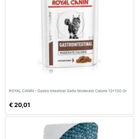
Animali
Motori
Libri,
cd
e
dvd
Festività
e
ROYAL CANIN - Gastro Intestinal Gatto Moderate Calorie 12x100 Gr
ricorrenze
€ 20,01
Promozioni
Servizi