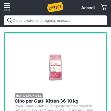
Vai
Accedi
Accedi
al
Registrati
menu
Offerte
Elettrodomestici
Informatica
Telefonia
Tv
e
Home
NON DISPONIBILE
Cibo per Gatti Kitten 36 10 kg
Cinema
Royal Canin Kitten 36 è il pasto secco completo
per gattini fino a 12 mesi di età. La sua esclusiva