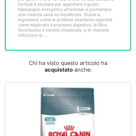
Smart
formula è studiata per apportare il giusto
fabbisogno energetico all'animale e permettere
home
una crescita sana ed equilibrata. Grazie a
ingredienti come le proteine altamente digeribili
viene migliorato il processo digestivo, le fibre
Videogiochi
favoriscono il transito intestinale, e le vitamine
rinforzano le ...
Audio
e
musica
Chi ha visto questo articolo ha
acquistato
anche:
Clima
Arredo
Brico
e
Giardinaggio
Salute