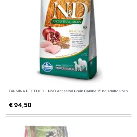
Animali
Motori
Libri,
cd
e
dvd
Festività
e
FARMINA PET FOOD - N&D Ancestral Grain Canine 15 kg Adulto Pollo
ricorrenze
€ 94,50
Promozioni
Servizi