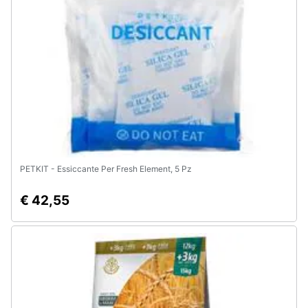
e
igiene
Beauty
Giocattoli
Prima
infanzia
PETKIT - Essiccante Per Fresh Element, 5 Pz
Fotografia
€ 42,55
Casalinghi
Abbigliamento
Sport