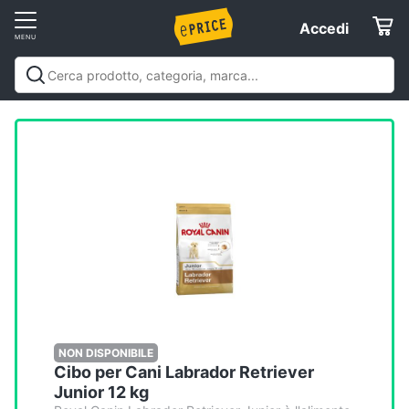
Vai
Accedi
Accedi
al
Registrati
menu
Offerte
Elettrodomestici
Informatica
Telefonia
Tv
e
Home
NON DISPONIBILE
Cibo per Cani Labrador Retriever
Cinema
Junior 12 kg