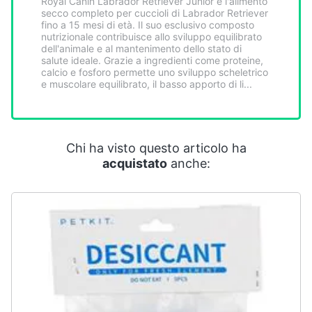
Royal Canin Labrador Retriever Junior è l'alimento
Smart
secco completo per cuccioli di Labrador Retriever
home
fino a 15 mesi di età. Il suo esclusivo composto
nutrizionale contribuisce allo sviluppo equilibrato
dell'animale e al mantenimento dello stato di
salute ideale. Grazie a ingredienti come proteine,
Videogiochi
calcio e fosforo permette uno sviluppo scheletrico
e muscolare equilibrato, il basso apporto di li...
Audio
e
musica
Chi ha visto questo articolo ha
acquistato
anche:
Clima
Arredo
Brico
e
Giardinaggio
Salute