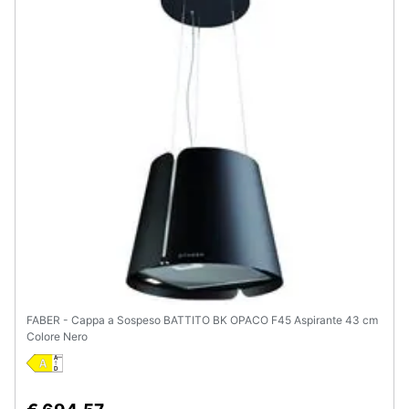
Animali
Motori
Libri,
cd
e
dvd
Festività
e
ricorrenze
FABER - Cappa a Sospeso BATTITO BK OPACO F45 Aspirante 43 cm
Promozioni
Colore Nero
Servizi