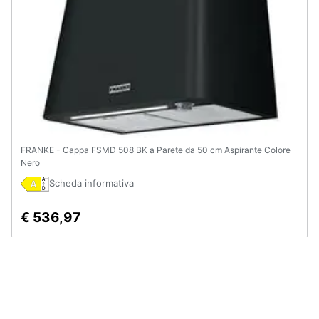
FRANKE - Cappa FSMD 508 BK a Parete da 50 cm Aspirante Colore
Nero
Scheda informativa
€ 536,97