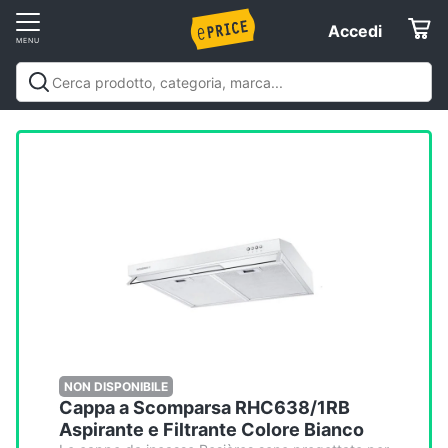
Vai
Accedi
Accedi
al
Registrati
menu
Offerte
Elettrodomestici
Informatica
Telefonia
Tv
e
Home
NON DISPONIBILE
Cappa a Scomparsa RHC638/1RB
Cinema
Aspirante e Filtrante Colore Bianco