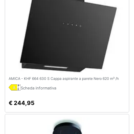
e
igiene
Beauty
Giocattoli
Prima
infanzia
AMICA - KHF 664 630 S Cappa aspirante a parete Nero 620 m³ /h
Fotografia
Scheda informativa
Casalinghi
€ 244,95
Abbigliamento
Sport