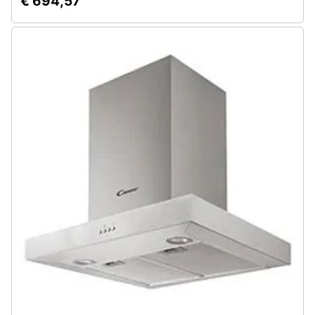
€ 694,57
Assistenza
clienti
Esci