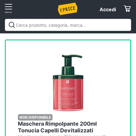
Vai
Accedi
Accedi
al
Registrati
menu
Offerte
Elettrodomestici
Informatica
Telefonia
Tv
e
Home
NON DISPONIBILE
Maschera Rimpolpante 200ml
Cinema
Tonucia Capelli Devitalizzati