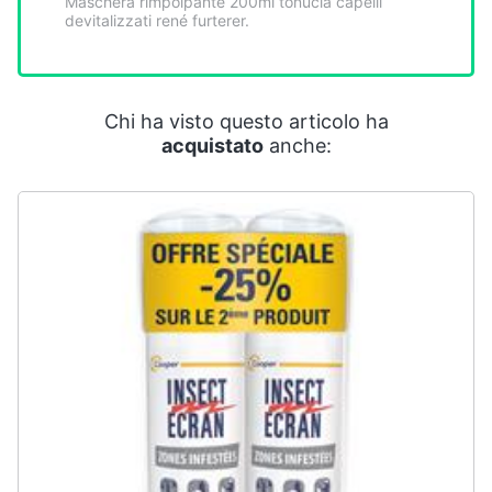
Maschera rimpolpante 200ml tonucia capelli
Smart
devitalizzati rené furterer.
home
Videogiochi
Chi ha visto questo articolo ha
acquistato
anche:
Audio
e
musica
Clima
Arredo
Brico
e
Giardinaggio
Salute