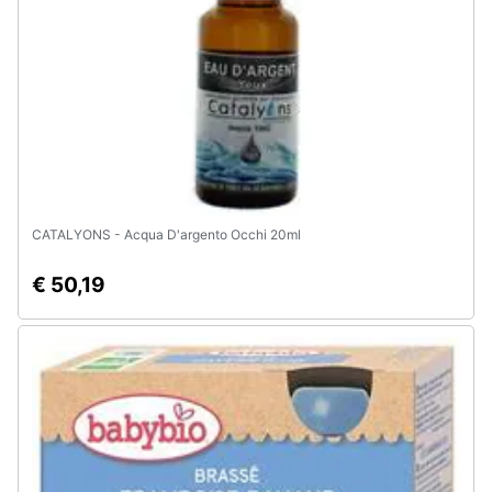
Animali
Motori
Libri,
cd
e
dvd
CATALYONS - Acqua D'argento Occhi 20ml
€ 50,19
Festività
e
ricorrenze
Promozioni
Servizi