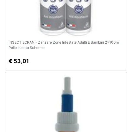
e
igiene
Beauty
Giocattoli
INSECT ECRAN - Zanzare Zone Infestate Adulti E Bambini 2x100ml
Pelle Insetto Schermo
Prima
€ 53,01
infanzia
Fotografia
Casalinghi
Abbigliamento
Sport