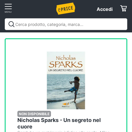
Vai
Accedi
Accedi
al
Registrati
menu
Offerte
Elettrodomestici
Informatica
Telefonia
Tv
e
Home
NON DISPONIBILE
Nicholas Sparks - Un segreto nel
Cinema
cuore