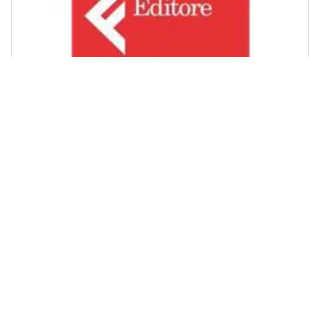
FELTRINELLI - Emiliano Pagani - In nomine Zauker
€ 16,99