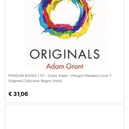
e
igiene
Beauty
Giocattoli
Prima
infanzia
PENGUIN BOOKS LTD - Grant, Adam - Penguin Readers Level 7:
Fotografia
Originals [ Edizione: Regno Unito]
€ 31,06
Casalinghi
Abbigliamento
Sport