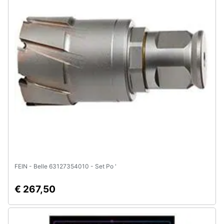
Animali
Motori
Libri,
cd
e
dvd
Festività
e
ricorrenze
FEIN - Belle 63127354010 - Set Po '
Promozioni
€ 267,50
Servizi