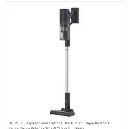
HOOVER - Aspirapolvere Elettrica HFG10P 011 Capacità 0.55 L
Senza Sacco Potenza 200 W Colore Blu Grigio