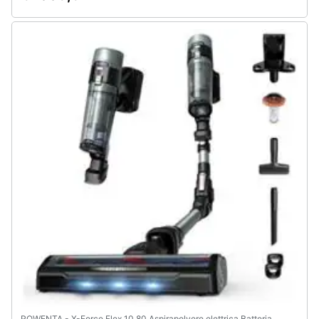
Assistenza
clienti
Esci
ROWENTA - X-Force Flex 10.80 Aspirapolvere elettrica Batteria