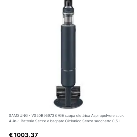
Animali
Motori
Libri,
cd
e
dvd
Festività
e
ricorrenze
Promozioni
SAMSUNG - VS20B95973B /GE scopa elettrica Aspirapolvere stick
4-in-1 Batteria Secco e bagnato Ciclonico Senza sacchetto 0,5 L
Servizi
580 W Blu 2500 Ah
€ 1003,37