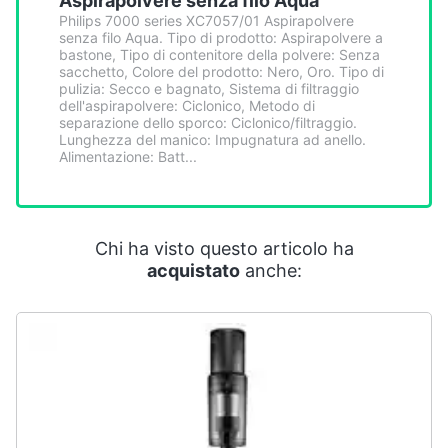
Aspirapolvere senza filo Aqua
Smart
Philips 7000 series XC7057/01 Aspirapolvere
home
senza filo Aqua. Tipo di prodotto: Aspirapolvere a
bastone, Tipo di contenitore della polvere: Senza
sacchetto, Colore del prodotto: Nero, Oro. Tipo di
Videogiochi
pulizia: Secco e bagnato, Sistema di filtraggio
dell'aspirapolvere: Ciclonico, Metodo di
separazione dello sporco: Ciclonico/filtraggio.
Lunghezza del manico: Impugnatura ad anello.
Audio
Alimentazione: Batt...
e
musica
Clima
Chi ha visto questo articolo ha
acquistato
anche:
Arredo
Brico
e
Giardinaggio
Salute