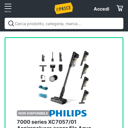
Vai
Accedi
Accedi
al
Registrati
menu
Offerte
Elettrodomestici
Informatica
Telefonia
Tv
e
Home
NON DISPONIBILE
Cinema
7000 series XC7057/01