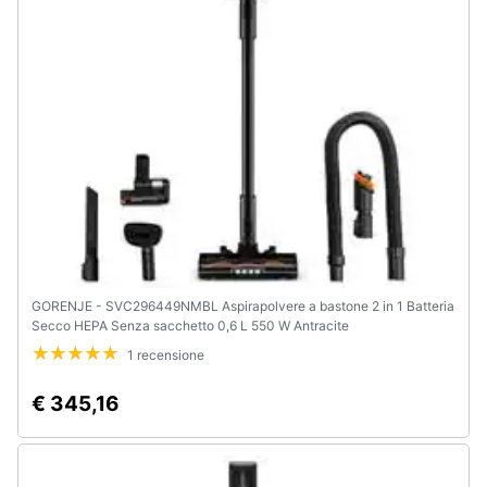
e
igiene
Beauty
Giocattoli
Prima
infanzia
Fotografia
GORENJE - SVC296449NMBL Aspirapolvere a bastone 2 in 1 Batteria
Secco HEPA Senza sacchetto 0,6 L 550 W Antracite
Casalinghi
1 recensione
€ 345,16
Abbigliamento
Sport