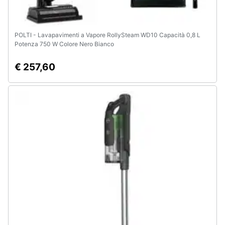
POLTI - Lavapavimenti a Vapore RollySteam WD10 Capacità 0,8 L
Potenza 750 W Colore Nero Bianco
€ 257,60