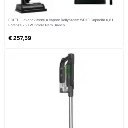
POLTI - Lavapavimenti a Vapore RollySteam WD10 Capacità 0,8 L
Potenza 750 W Colore Nero Bianco
€ 257,59