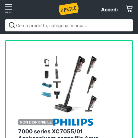
Vai
Accedi
Accedi
al
Registrati
menu
Offerte
Servizi
Assistenza
clienti
Esci
NON DISPONIBILE
7000 series XC7055/01