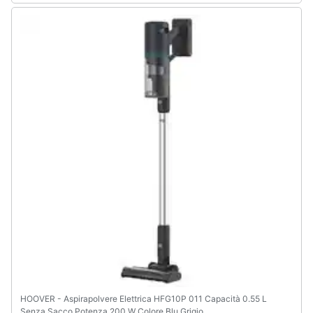
HOOVER - Aspirapolvere Elettrica HFG10P 011 Capacità 0.55 L
Senza Sacco Potenza 200 W Colore Blu Grigio