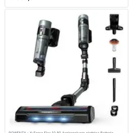
ROWENTA - X-Force Flex 10.80 Aspirapolvere elettrica Batteria