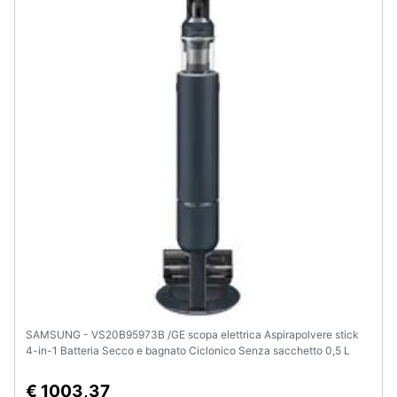
SAMSUNG - VS20B95973B /GE scopa elettrica Aspirapolvere stick
4-in-1 Batteria Secco e bagnato Ciclonico Senza sacchetto 0,5 L
580 W Blu 2500 Ah
€ 1003,37