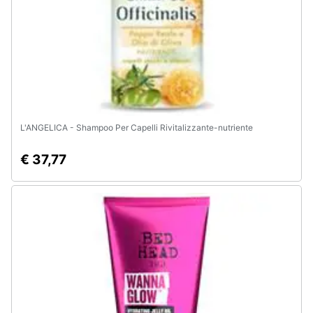
e
igiene
Beauty
Giocattoli
L'ANGELICA - Shampoo Per Capelli Rivitalizzante-nutriente
Prima
infanzia
€ 37,77
Fotografia
Casalinghi
Abbigliamento
Sport