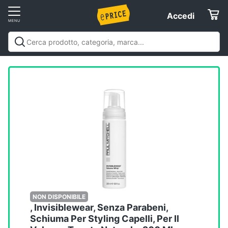
Vai
Accedi
Accedi
al
Registrati
menu
Offerte
Elettrodomestici
Informatica
Telefonia
Tv
e
Home
NON DISPONIBILE
, Invisiblewear, Senza Parabeni,
Cinema
Schiuma Per Styling Capelli, Per Il