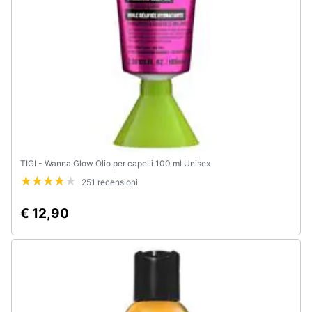
Animali
Motori
Libri,
cd
e
dvd
TIGI - Wanna Glow Olio per capelli 100 ml Unisex
251 recensioni
Festività
e
€ 12,90
ricorrenze
Promozioni
Servizi