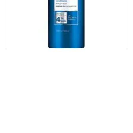
REDKEN - Extreme Conditioner 1000 Ml
€ 46,36