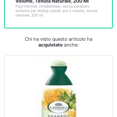
Volume, Tenuta Naturale, 200 Ml
Smart
Paul mitchell, invisiblewear, senza parabeni,
home
schiuma per styling capelli, per il volume, tenuta
naturale, 200 ml.
Videogiochi
Audio
Chi ha visto questo articolo ha
e
acquistato
anche:
musica
Clima
Arredo
Brico
e
Giardinaggio
Salute