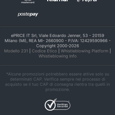
ePRICE IT Srl, Viale Edoardo Jenner, 53 - 20159
Milano (MI), REA MI- 2660900 - P.IVA: 12429590966 -
Copyright 2000-
2026
Modello 231
|
Codice Etico
|
Whistleblowing Platform
|
Whistleblowing Info
*Alcune promozioni potrebbero essere attive solo su
determinati CAP. Verifica sempre nel processo di
acquisto se il tuo CAP di consegna rientra tra quelli in
promozione.