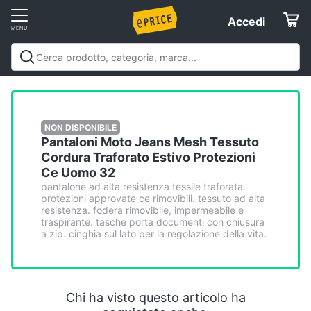
Vai
Accedi
Accedi
al
Registrati
menu
Offerte
Servizi
NON DISPONIBILE
Pantaloni Moto Jeans Mesh Tessuto
Cordura Traforato Estivo Protezioni
Assistenza
Ce Uomo 32
clienti
pantalone ad alta resistenza tessile traforata.
protezioni approvate ce rimovibili. tessuto ad alta
resistenza. fodera rimovibile, impermeabile e
Esci
traspirante. tasche porta documenti con chiusura
a zip. cinghia sul lato per la regolazione della vita.
Chi ha visto questo articolo ha