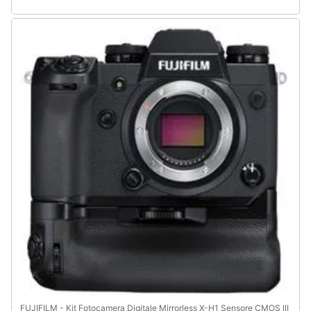
FUJIFILM - Kit Fotocamera Digitale Mirrorless X-H1 Sensore CMOS III