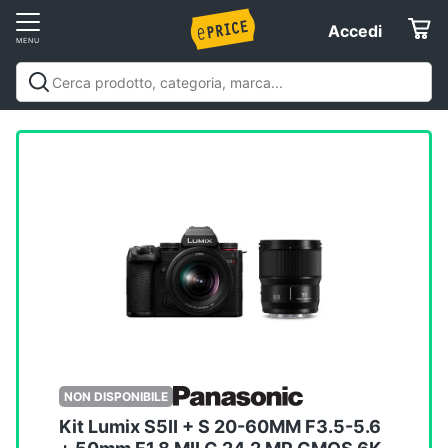
Vai
Accedi
Accedi
al
Registrati
menu
Offerte
Servizi
Assistenza
clienti
Esci
NON DISPONIBILE
Kit Lumix S5II + S 20-60MM F3.5-5.6