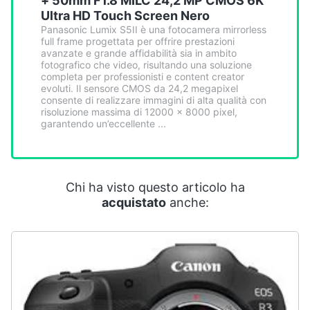
+ 50mm F1.8 MILC 24,2 MP CMOS 6K
Ultra HD Touch Screen Nero
Panasonic Lumix S5II è una fotocamera mirrorless
full frame progettata per offrire prestazioni
avanzate e grande affidabilità sia in ambito
fotografico che video, risultando una soluzione
completa per professionisti e content creator
evoluti. Il sensore CMOS da 24,2 megapixel
consente di realizzare immagini di alta qualità con
risoluzione massima di 12000 x 8000 pixel,
garantendo un’eccellente ...
Chi ha visto questo articolo ha
acquistato
anche: