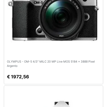
OLYMPUS - OM-5 4/3" MILC 20 MP Live MOS 5184 x 3888 Pixel
Argento
€ 1972,56