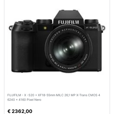
FUJIFILM - X -S20 + XF18-55mm MILC 26,1 MP X-Trans CMOS 4
6240 x 4160 Pixel Nero
€ 2362,00