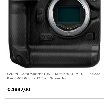
CANON - Corpo Macchina EOS R3 Mirrorless 24,1 MP 6000 x 4000
Pixel CMOS 6K Ultra HD Touch Screen Nero
€ 4647,00