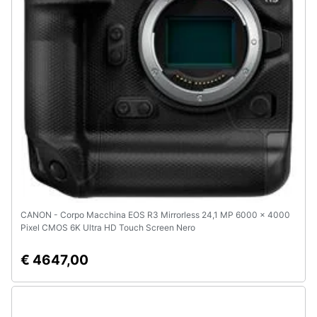
CANON - Corpo Macchina EOS R3 Mirrorless 24,1 MP 6000 x 4000
Pixel CMOS 6K Ultra HD Touch Screen Nero
€ 4647,00