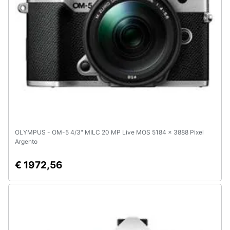
OLYMPUS - OM-5 4/3" MILC 20 MP Live MOS 5184 x 3888 Pixel
Argento
€ 1972,56