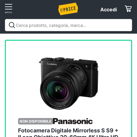
Vai
Accedi
Accedi
al
Registrati
menu
Offerte
Servizi
Assistenza
clienti
Esci
NON DISPONIBILE
Fotocamera Digitale Mirrorless S S9 +