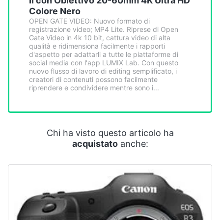
II con Obiettivo 20-60mm 4K Ultra HD
Colore Nero
OPEN GATE VIDEO: Nuovo formato di
registrazione video; MP4 Lite. Riprese di Open
Gate Video in 4k 10 bit, cattura video di alta
qualità e ridimensiona facilmente i rapporti
d'aspetto per adattarli a tutte le piattaforme di
social media con l'app LUMIX Lab. Con questo
nuovo flusso di lavoro di editing semplificato, i
creatori di contenuti possono facilmente
riprendere e condividere mentre sono i...
Chi ha visto questo articolo ha
acquistato
anche: