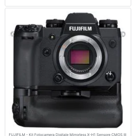
FUJIFILM - Kit Fotocamera Digitale Mirrorless X-H1 Sensore CMOS III