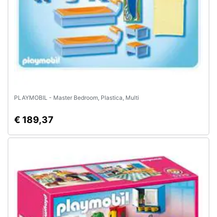
e
igiene
Beauty
Giocattoli
Prima
PLAYMOBIL - Master Bedroom, Plastica, Multi
infanzia
€ 189,37
Fotografia
Casalinghi
Abbigliamento
Sport