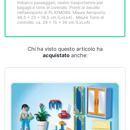
Imbarco passeggeri, nastro trasportatore per
Smart
bagagli e torre di controllo. Pronti al decollo
home
nell’aeroporto di PLAYMOBIL Misure Aeroporto:
46,5 x 23 x 18,5 cm (LxLxA) . Misure Torre di
controllo: ca. 24 x 15 x 36 cm (LxLxA) .
Videogiochi
Audio
e
Chi ha visto questo articolo ha
musica
acquistato
anche:
Clima
Arredo
Brico
e
Giardinaggio
Salute