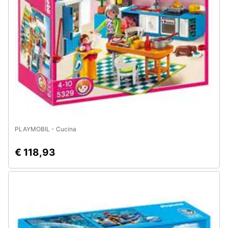
Animali
Motori
Libri,
cd
e
dvd
PLAYMOBIL - Cucina
Festività
e
€ 118,93
ricorrenze
Promozioni
Servizi