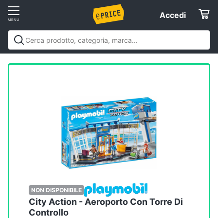
Vai
Accedi
Accedi
al
Registrati
menu
Offerte
Elettrodomestici
Informatica
Telefonia
Tv
e
Home
NON DISPONIBILE
Cinema
City Action - Aeroporto Con Torre Di
Controllo