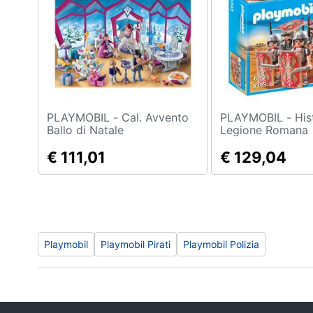
Sport
Animali
Motori
Libri, cd e dvd
PLAYMOBIL - Cal. Avvento
PLAYMOBIL - History -
Festività e ricorrenze
Ballo di Natale
Legione Romana
€ 111,01
€ 129,04
Promozioni
Playmobil
Playmobil Pirati
Playmobil Polizia