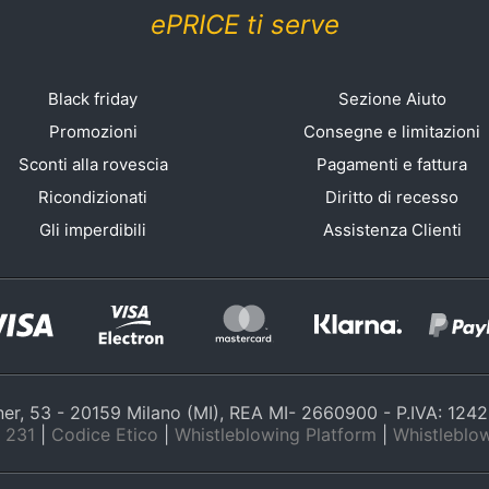
ePRICE ti serve
Black friday
Sezione Aiuto
Promozioni
Consegne e limitazioni
Sconti alla rovescia
Pagamenti e fattura
Ricondizionati
Diritto di recesso
Gli imperdibili
Assistenza Clienti
nner, 53 - 20159 Milano (MI), REA MI- 2660900 - P.IVA: 12
 231
|
Codice Etico
|
Whistleblowing Platform
|
Whistleblow