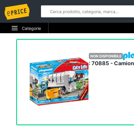
Categorie
Elettrodomestici
Informatica
NON DISPONIBILE
: 70885 - Camion
Telefonia
Tv e Home Cinema
Smart home
Videogiochi
Audio e musica