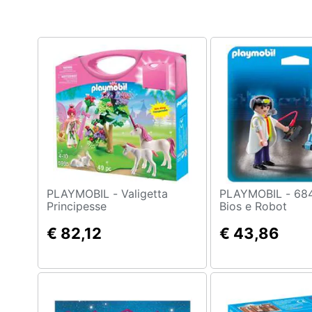
Clima
Arredo
Brico e Giardinaggio
Salute e igiene
Beauty
Giocattoli
Prima infanzia
PLAYMOBIL - Valigetta
PLAYMOBIL - 6844 - Dr
Principesse
Bios e Robot
Fotografia
€ 82,12
€ 43,86
Casalinghi
Abbigliamento