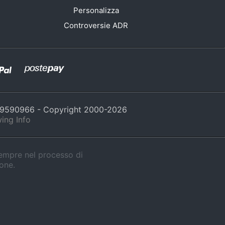
Personalizza
Controversie ADR
429590966 - Copyright 2000-
2026
ing Info
sempre nel processo di
ione.