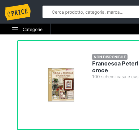
Categorie
Elettrodomestici
Informatica
NON DISPONIBILE
Francesca Peterli
Telefonia
croce
100 schemi casa e cus
Tv e Home Cinema
Smart home
Videogiochi
Audio e musica