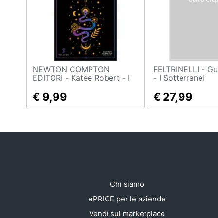
Sport
Animali
Motori
Libri, cd e dvd
NEWTON COMPTON
FELTRINELLI - Guido Crepax
EDITORI - Katee Robert - I
- I Sotterranei
Peccati Degli Dei
Festività e ricorrenze
€ 9,99
€ 27,99
Promozioni
Chi siamo
ePRICE per le aziende
Vendi sul marketplace