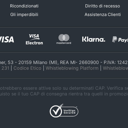
Ricondizionati
Diritto di recesso
Gli imperdibili
Assistenza Clienti
nner, 53 - 20159 Milano (MI), REA MI- 2660900 - P.IVA: 12
 231
|
Codice Etico
|
Whistleblowing Platform
|
Whistleblow
trebbero essere attive solo su determinati CAP. Verifica 
isto se il tuo CAP di consegna rientra tra quelli in promoz