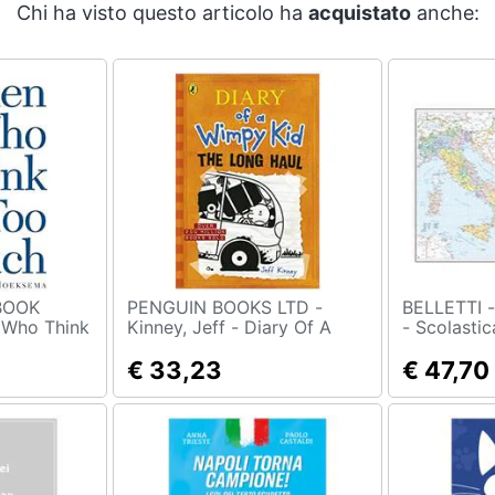
Chi ha visto questo articolo ha
acquistato
anche:
BOOK
PENGUIN BOOKS LTD -
BELLETTI - A. A. V. V. - Ital
Kinney, Jeff - Diary Of A
- Scolastic
o Break
Wimpy Kid: The Long Haul
Politi
king And
(Book 9) [ Edizione: Regno
€ 33,23
€ 47,70
 [ Edizione:
Unito]