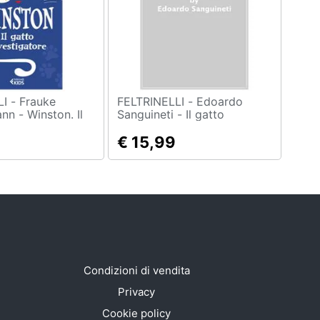
rauke
FELTRINELLI - Edoardo
n - Winston. Il
Sanguineti - Il gatto
stigatore
lupesco. Poesie 1982-2001
€ 15,99
Condizioni di vendita
Privacy
Cookie policy