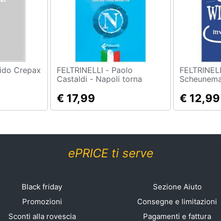
FELTRINELLI - Paolo
FELTRINELLI - F
Castaldi - Napoli torna
Scheuneman
campione! I gol del terzo
Gatto Inve
scudetto
€ 17,99
€ 12,99
ePRICE ti serve
Black friday
Sezione Aiuto
Promozioni
Consegne e limitazioni
Sconti alla rovescia
Pagamenti e fattura