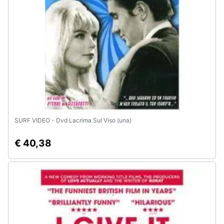
e
igiene
Beauty
Giocattoli
Prima
infanzia
SURF VIDEO - Dvd Lacrima Sul Viso (una)
Fotografia
€ 40,38
Casalinghi
Abbigliamento
Sport