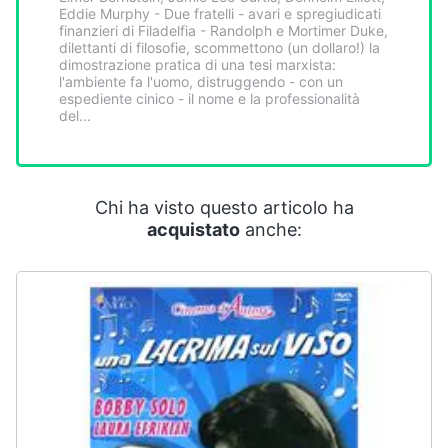
Smart
Eddie Murphy - Due fratelli - avari e spregiudicati
finanzieri di Filadelfia - Randolph e Mortimer Duke,
home
dilettanti di filosofie, scommettono (un dollaro!) la
dimostrazione pratica di una tesi marxista:
l'ambiente fa l'uomo, distruggendo - con un
Videogiochi
espediente cinico - il nome e la professionalità
del...
Audio
e
musica
Chi ha visto questo articolo ha
acquistato
anche:
Clima
Arredo
Brico
e
Giardinaggio
Salute