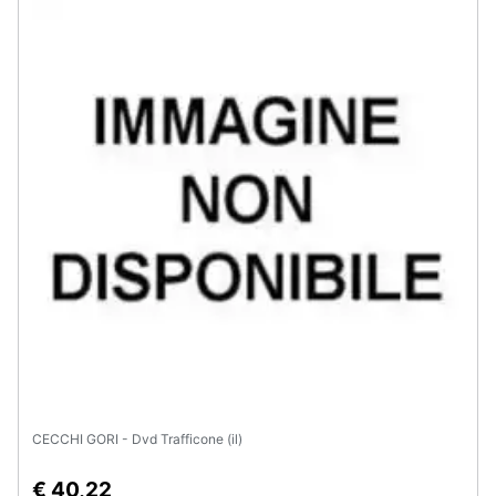
CECCHI GORI - Dvd Trafficone (il)
€ 40,22