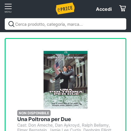
Vai
Accedi
Accedi
al
Registrati
menu
Offerte
Elettrodomestici
Informatica
Telefonia
Tv
e
Home
NON DISPONIBILE
Una Poltrona per Due
Cinema
Cast: Don Ameche, Dan Aykroyd, Ralph Bellamy,
Elmer Bernstein, Jamie Lee Curtis, Denholm Elliott,