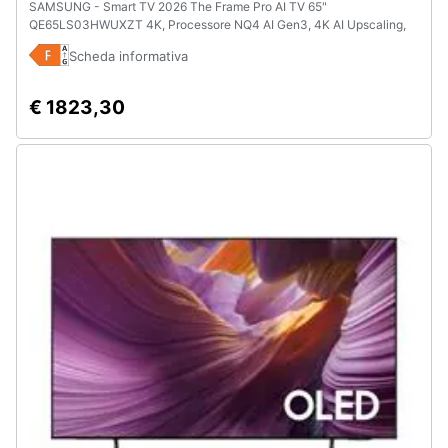
SAMSUNG - Smart TV 2026 The Frame Pro AI TV 65"
QE65LS03HWUXZT 4K, Processore NQ4 AI Gen3, 4K AI Upscaling,
Art Mode, Glare Free, Neo Quantum HDR, Dolby Atmos & OTS,
Scheda informativa
Modern Frame Design, Vision AI
€ 1823,30