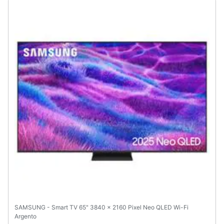
Animali
Motori
Libri,
cd
e
dvd
Festività
e
ricorrenze
Promozioni
Servizi
SAMSUNG - Smart TV 65" 3840 x 2160 Pixel Neo QLED Wi-Fi
Argento