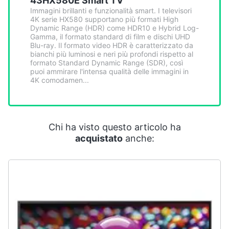
43HX580E Smart TV
Smart
Immagini brillanti e funzionalità smart. I televisori
home
4K serie HX580 supportano più formati High
Dynamic Range (HDR) come HDR10 e Hybrid Log-
Gamma, il formato standard di film e dischi UHD
Videogiochi
Blu-ray. Il formato video HDR è caratterizzato da
bianchi più luminosi e neri più profondi rispetto al
formato Standard Dynamic Range (SDR), così
puoi ammirare l'intensa qualità delle immagini in
Audio
4K comodamen...
e
musica
Clima
Chi ha visto questo articolo ha
acquistato
anche:
Arredo
Brico
e
Giardinaggio
Salute