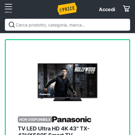
Vai
Accedi
Accedi
al
Registrati
menu
Offerte
Elettrodomestici
Informatica
Telefonia
Tv
e
Home
NON DISPONIBILE
Cinema
TV LED Ultra HD 4K 43" TX-