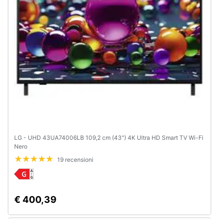
e
igiene
Beauty
Giocattoli
Prima
infanzia
Fotografia
LG - UHD 43UA74006LB 109,2 cm (43") 4K Ultra HD Smart TV Wi-Fi
Nero
Casalinghi
19 recensioni
Abbigliamento
€ 400,39
Sport