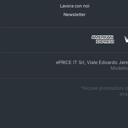
Lavora con noi
Newsletter
ePRICE IT Srl, Viale Edoardo Je
Modello
*Alcune promozioni po
acqu