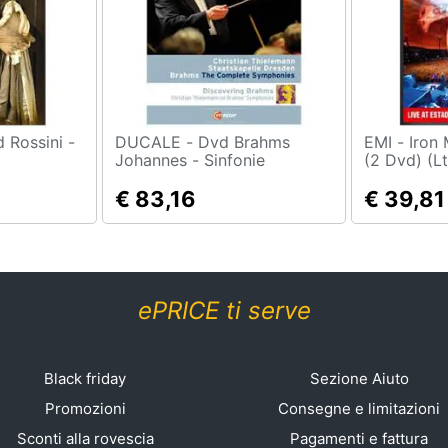
DUCALE - Dvd Brahms
EMI - Iron Maiden - En Vivo!
Johannes - Sinfonie
(2 Dvd) (L
€ 83,16
€ 39,81
ePRICE ti serve
Black friday
Sezione Aiuto
Promozioni
Consegne e limitazioni
Sconti alla rovescia
Pagamenti e fattura