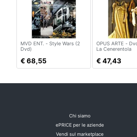
Sport
Animali
Motori
Libri, cd e dvd
MVD ENT. - Style Wars (2
OPUS ARTE - Dvd Rossini -
Dvd)
La Cenerentola
Festività e ricorrenze
€ 68,55
€ 47,43
Promozioni
Chi siamo
ePRICE per le aziende
Vendi sul marketplace