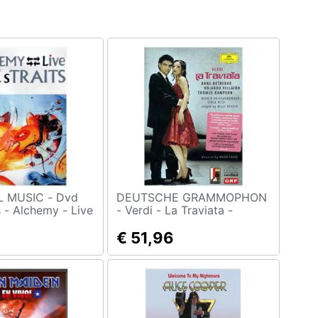
MUSIC - Dvd
DEUTSCHE GRAMMOPHON
s - Alchemy - Live
- Verdi - La Traviata -
Netrebko / villazon
€ 51,96