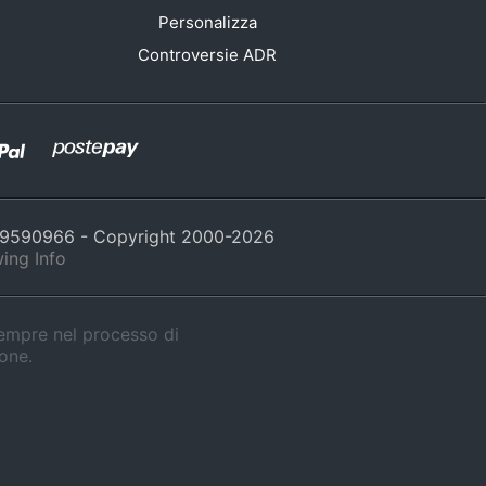
Personalizza
Controversie ADR
429590966 - Copyright 2000-
2026
ing Info
sempre nel processo di
ione.