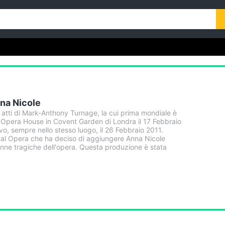
na Nicole
 atti di Mark-Anthony Turnage, la cui prima mondiale è
l Opera House in Covent Garden di Londra il 17 Febbraio
ivo, sempre nello stesso luogo, il 26 Febbraio 2011.
al Opera che ha deciso di aggiungere Anna Nicole
donne tragiche dell'opera. Questa produzione è stata