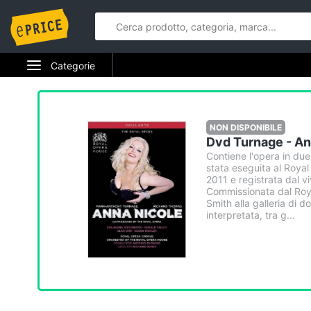
Categorie
Elettrodomestici
Informatica
NON DISPONIBILE
Dvd Turnage - An
Telefonia
Contiene l'opera in due
stata eseguita al Roya
2011 e registrata dal v
Tv e Home Cinema
Commissionata dal Roy
Smith alla galleria di 
interpretata, tra g...
Smart home
Videogiochi
Audio e musica