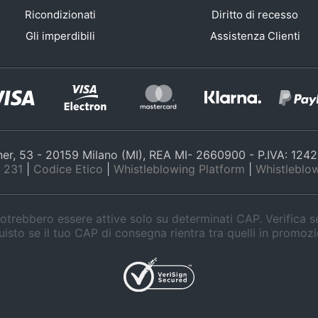
Ricondizionati
Diritto di recesso
Gli imperdibili
Assistenza Clienti
nner, 53 - 20159 Milano (MI), REA MI- 2660900 - P.IVA: 12
 231
|
Codice Etico
|
Whistleblowing Platform
|
Whistleblow
trebbero essere attive solo su determinati CAP. Verifica 
isto se il tuo CAP di consegna rientra tra quelli in promoz