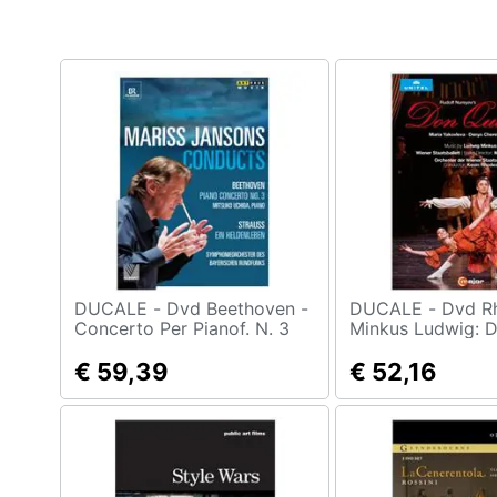
Clima
Arredo
Brico e Giardinaggio
Salute e igiene
Beauty
Giocattoli
Prima infanzia
DUCALE - Dvd Beethoven -
DUCALE - Dvd Rhodes -
Concerto Per Pianof. N. 3
Minkus Ludwig: 
Fotografia
€ 59,39
€ 52,16
Casalinghi
Abbigliamento