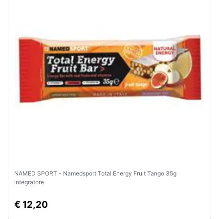
Animali
Motori
Libri,
cd
e
dvd
Festività
e
ricorrenze
NAMED SPORT - Namedsport Total Energy Fruit Tango 35g
Promozioni
Integratore
Servizi
€ 12,20