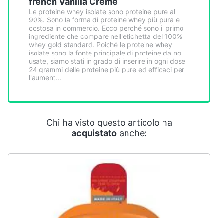
french Vanilla Crème
Smart
Le proteine whey isolate sono proteine pure al
home
90%. Sono la forma di proteine whey più pura e
costosa in commercio. Ecco perché sono il primo
ingrediente che compare nell'etichetta del 100%
Videogiochi
whey gold standard. Poiché le proteine whey
isolate sono la fonte principale di proteine da noi
usate, siamo stati in grado di inserire in ogni dose
Audio
24 grammi delle proteine più pure ed efficaci per
l'aument...
e
musica
Clima
Chi ha visto questo articolo ha
acquistato
anche:
Arredo
Brico
e
Giardinaggio
Salute