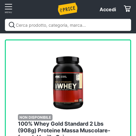
Vai
Accedi
Accedi
al
Registrati
menu
Offerte
Elettrodomestici
Informatica
Telefonia
Tv
e
Home
NON DISPONIBILE
100% Whey Gold Standard 2 Lbs
Cinema
(908g) Proteine Massa Muscolare-