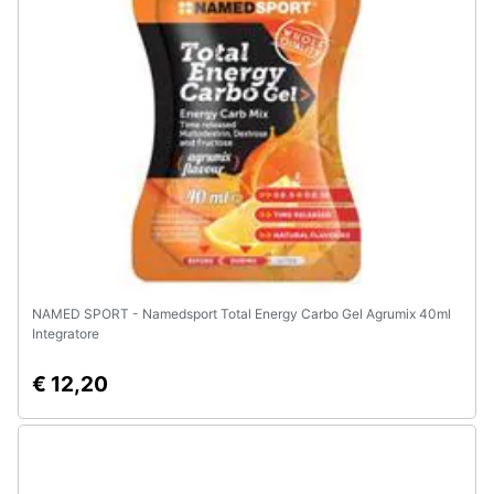
e
igiene
Beauty
Giocattoli
Prima
infanzia
Fotografia
NAMED SPORT - Namedsport Total Energy Carbo Gel Agrumix 40ml
Integratore
Casalinghi
€ 12,20
Abbigliamento
Sport