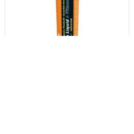
NAMED SPORT - Namedsport Magnesium Liquid + Vitamin B6 25ml
Integratore
€ 12,20