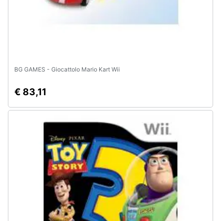
e
igiene
Beauty
BG GAMES - Giocattolo Mario Kart Wii
Giocattoli
€ 83,11
Prima
infanzia
Fotografia
Casalinghi
Abbigliamento
Sport