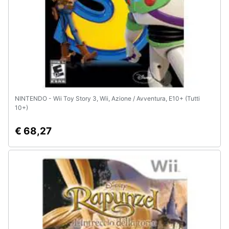
Animali
Motori
Libri,
cd
e
NINTENDO - Wii Toy Story 3, Wii, Azione / Avventura, E10+ (Tutti
dvd
10+)
€ 68,27
Festività
e
ricorrenze
Promozioni
Servizi