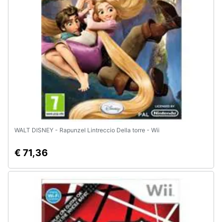
Assistenza
clienti
Esci
WALT DISNEY - Rapunzel Lintreccio Della torre - Wii
€ 71,36