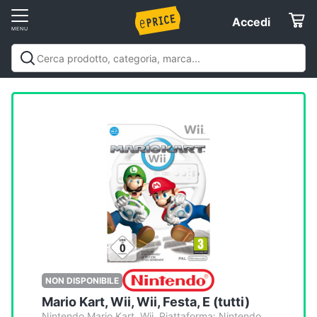
Vai
Accedi
Accedi
al
Registrati
menu
Offerte
Elettrodomestici
Informatica
Telefonia
Tv
e
Home
NON DISPONIBILE
Cinema
Mario Kart, Wii, Wii, Festa, E (tutti)
Nintendo Mario Kart, Wii. Piattaforma: Nintendo