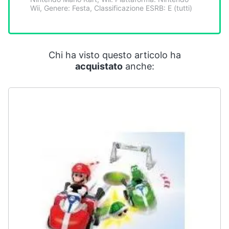
Smart
Wii, Genere: Festa, Classificazione ESRB: E (tutti)
home
Videogiochi
Chi ha visto questo articolo ha
acquistato
anche:
Audio
e
musica
Clima
Arredo
Brico
e
Giardinaggio
Salute