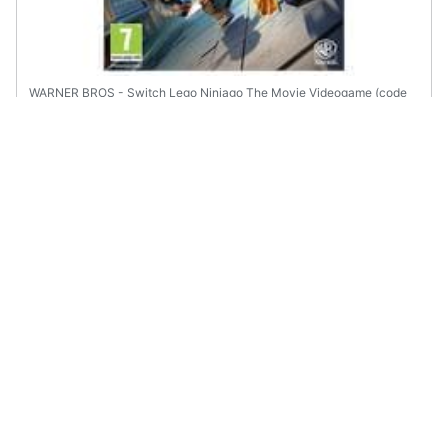
WARNER BROS - Switch Lego Ninjago The Movie Videogame (code
In A Box) Eu
€ 35,71