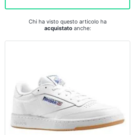
Smart
home
Chi ha visto questo articolo ha
Videogiochi
acquistato
anche:
Audio
e
musica
Clima
Arredo
Brico
e
Giardinaggio
Salute