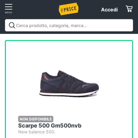
Vai
Accedi
Accedi
al
Registrati
menu
Offerte
Elettrodomestici
Informatica
Telefonia
Tv
e
Home
NON DISPONIBILE
Scarpe 500 Gm500nvb
Cinema
New balance 500.