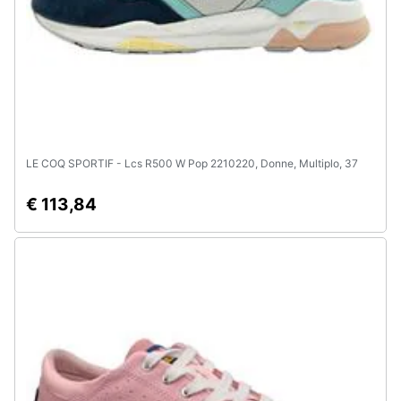
Animali
Motori
Libri,
cd
LE COQ SPORTIF - Lcs R500 W Pop 2210220, Donne, Multiplo, 37
e
dvd
€ 113,84
Festività
e
ricorrenze
Promozioni
Servizi