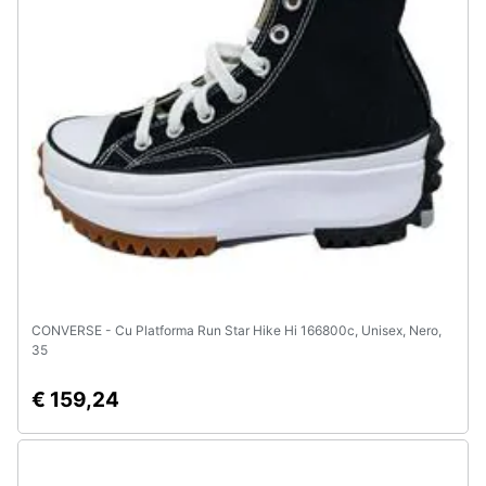
CONVERSE - Cu Platforma Run Star Hike Hi 166800c, Unisex, Nero,
35
€ 159,24