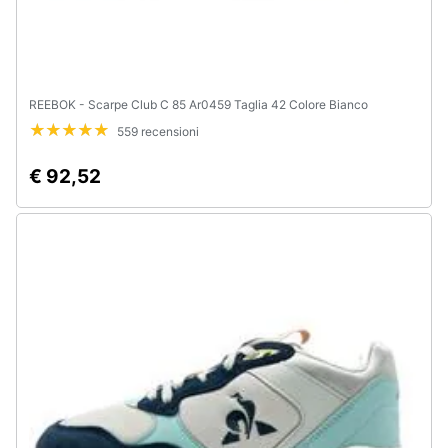
e
igiene
Beauty
REEBOK - Scarpe Club C 85 Ar0459 Taglia 42 Colore Bianco
559 recensioni
Giocattoli
€ 92,52
Prima
infanzia
Fotografia
Casalinghi
Abbigliamento
Sport