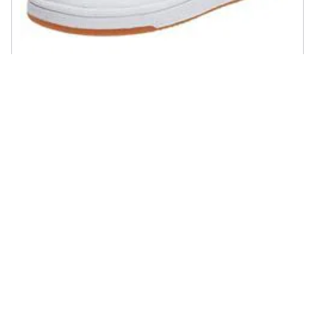
ADIDAS - Reebok Club C 85, Sneaker Donna, Bianco (bianco / light
Grigio / gum), 40 Eu
298 recensioni
€ 83,56