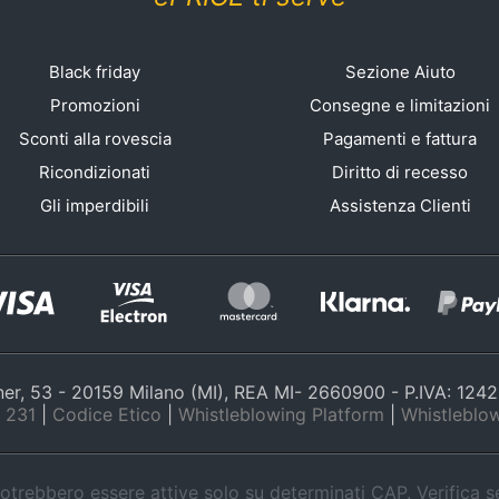
Black friday
Sezione Aiuto
Promozioni
Consegne e limitazioni
Sconti alla rovescia
Pagamenti e fattura
Ricondizionati
Diritto di recesso
Gli imperdibili
Assistenza Clienti
nner, 53 - 20159 Milano (MI), REA MI- 2660900 - P.IVA: 12
 231
|
Codice Etico
|
Whistleblowing Platform
|
Whistleblow
trebbero essere attive solo su determinati CAP. Verifica 