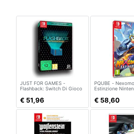
Clima
Arredo
Brico e Giardinaggio
Salute e igiene
Beauty
Giocattoli
Prima infanzia
JUST FOR GAMES -
PQUBE - Nexomon
Flashback: Switch Di Gioco
Estinzione Ninte
In Edizione Limitata
Interruttore Gioc
Fotografia
€ 51,96
€ 58,60
Casalinghi
Abbigliamento