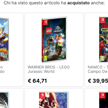
Chi ha visto questo articolo ha
acquistato
anche:
WARNER BROS - LEGO
NAMCO - Transformers:
ndo
Jurassic World
Campo De 
o
Videogioco
€ 64,71
Transforme
€ 39,9