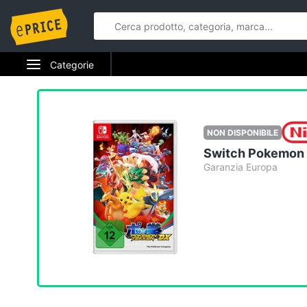
Categorie
Elettrodomestici
Informatica
NON DISPONIBILE
Switch Pokemon
Telefonia
Garanzia Europa
Tv e Home Cinema
Smart home
Videogiochi
Audio e musica