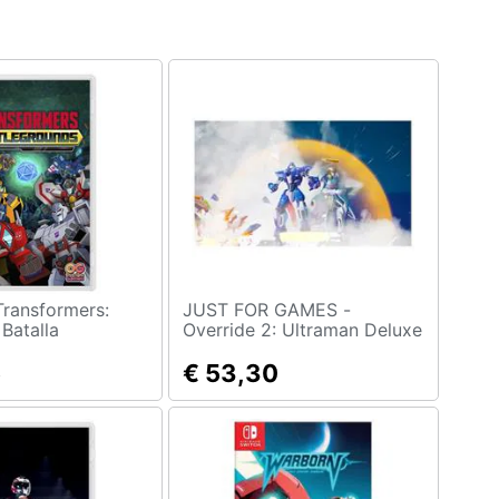
JUST FOR GAMES -
Batalla
Override 2: Ultraman Deluxe
 Per Switch
Edition Switch Game
rs Battlegrounds
5
€ 53,30