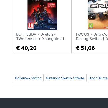
Sport
Animali
Motori
Libri, cd e dvd
BETHESDA - Switch -
FOCUS - Grip Combat
TWolfenstein: Youngblood
Racing Switch [ f
Deluxe Edition
Festività e ricorrenze
€ 40,20
€ 51,06
Promozioni
Pokemon Switch
Nintendo Switch Offerte
Giochi Nint