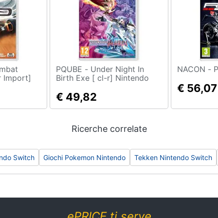
PQUBE - Under Night In
N
r Import]
Birth Exe [ cl-r] Nintendo
Switch Game
€ 56,07
€ 49,82
Ricerche correlate
endo Switch
Giochi Pokemon Nintendo
Tekken Nintendo Switch
ePRICE ti serve