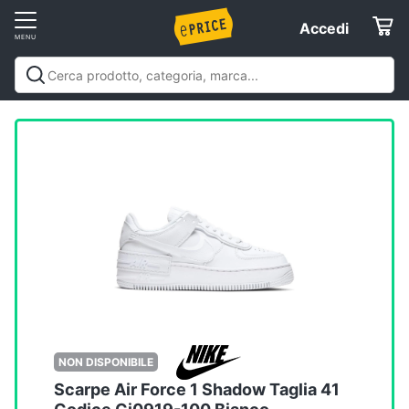
Vai
Accedi
Accedi
al
Registrati
menu
Offerte
Elettrodomestici
Informatica
Telefonia
Tv
e
Home
NON DISPONIBILE
Cinema
Scarpe Air Force 1 Shadow Taglia 41