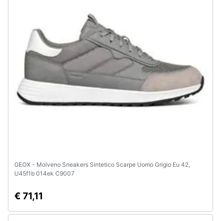
Animali
Motori
Libri,
cd
e
dvd
Festività
e
ricorrenze
GEOX - Molveno Sneakers Sintetico Scarpe Uomo Grigio Eu 42,
U45f1b 014ek C9007
Promozioni
€ 71,11
Servizi