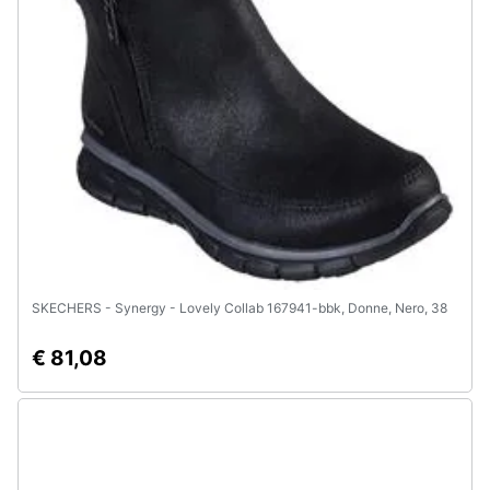
e
igiene
Beauty
Giocattoli
Prima
infanzia
Fotografia
SKECHERS - Synergy - Lovely Collab 167941-bbk, Donne, Nero, 38
€ 81,08
Casalinghi
Abbigliamento
Sport