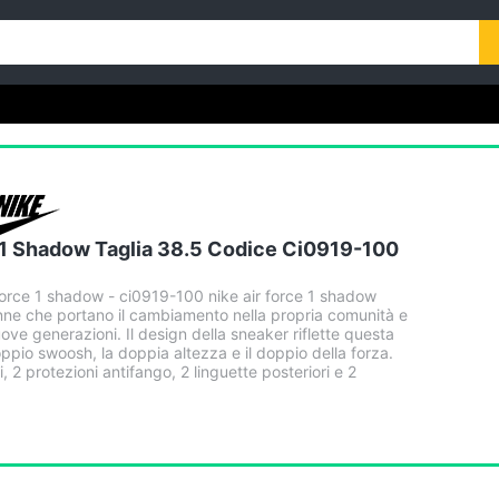
 1 Shadow Taglia 38.5 Codice Ci0919-100
orce 1 shadow - ci0919-100 nike air force 1 shadow
ne che portano il cambiamento nella propria comunità e
ove generazioni. Il design della sneaker riflette questa
doppio swoosh, la doppia altezza e il doppio della forza.
i, 2 protezioni antifango, 2 linguette posteriori e 2