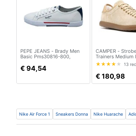
Sport
Animali
Motori
Libri, cd e dvd
PEPE JEANS - Brady Men
CAMPER - Strobel Leisure
Festività e ricorrenze
Basic Pms30816-800,
Trainers Medium 
Uomini, Bianca, 40
Sneakers Pelle S
13 rec
€ 94,54
Donna Beige Eu 3
Promozioni
K201668-006
€ 180,98
Nike Air Force 1
Sneakers Donna
Nike Huarache
Adi