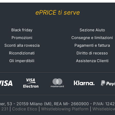
ePRICE ti serve
Black friday
Sezione Aiuto
Promozioni
Consegne e limitazioni
Sconti alla rovescia
Pagamenti e fattura
Ricondizionati
Diritto di recesso
Gli imperdibili
Assistenza Clienti
nner, 53 - 20159 Milano (MI), REA MI- 2660900 - P.IVA: 12
 231
|
Codice Etico
|
Whistleblowing Platform
|
Whistleblow