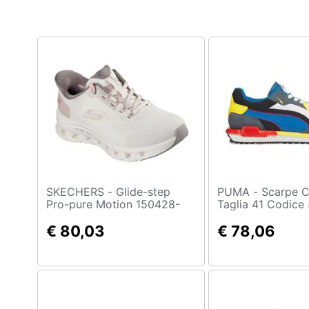
Clima
Arredo
Brico e Giardinaggio
Salute e igiene
Beauty
Giocattoli
Prima infanzia
SKECHERS - Glide-step
PUMA - Scarpe City Rider
Pro-pure Motion 150428-
Taglia 41 Codice
ntbr, Donne, Marrone, 38
Grigio
Fotografia
€ 80,03
€ 78,06
Casalinghi
Abbigliamento