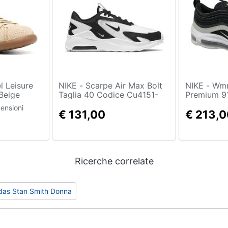
NIKE - Scarpe Air Max Bolt
NIKE - Wmns Air Max 97
Beige
Taglia 40 Codice Cu4151-
Premium 9
carpe
102 Bianco
Donna, Ner
ensioni
7,
€ 131,00
Numero: 4
€ 213,0
Ricerche correlate
das Stan Smith Donna