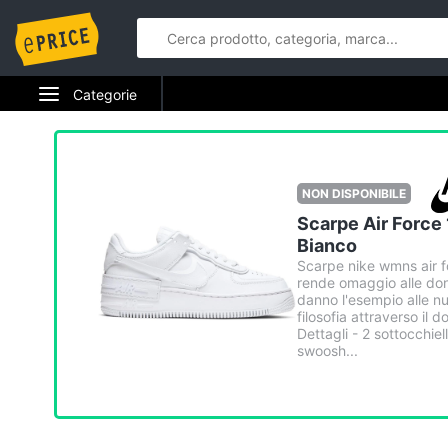
Categorie
Elettrodomestici
Informatica
NON DISPONIBILE
Scarpe Air Force
Telefonia
Bianco
Scarpe nike wmns air f
Tv e Home Cinema
rende omaggio alle don
danno l'esempio alle nu
Smart home
filosofia attraverso il 
Dettagli - 2 sottocchiell
swoosh...
Videogiochi
Audio e musica