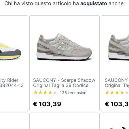
Chi ha visto questo articolo ha
acquistato
anche:
SAUCONY - Scarpe Shadow
SAUCONY - Scarpe Sha
 382044-13
Original Taglia 39 Codice
Original T
S1108-803 Grigio
S1108-803 
138 recensioni
€ 103,39
€ 103,