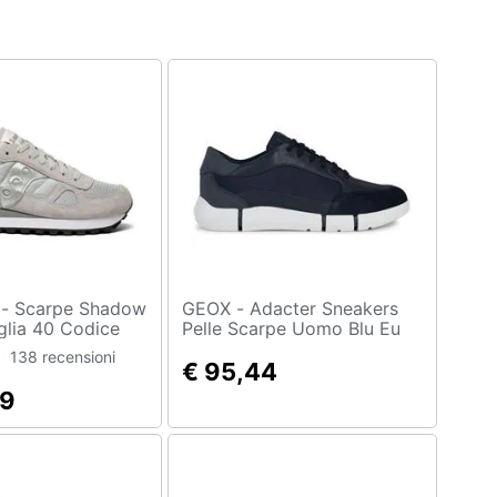
dow
GEOX - Adacter Sneakers
aglia 40 Codice
Pelle Scarpe Uomo Blu Eu
Grigio
42, U45ffb 08511 C4002
138 recensioni
€ 95,44
39