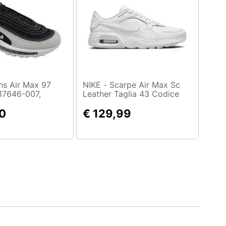
NIKE - Scarpe Air Max Sc
17646-007,
Leather Taglia 43 Codice
o, Sneakers,
Dh9636-101 Bianco
0,5 Eu
0
€ 129,99