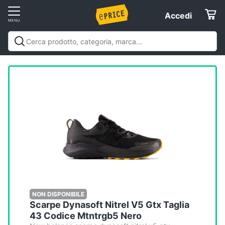
Vai
Accedi
Accedi
al
Registrati
menu
Offerte
Elettrodomestici
Informatica
Telefonia
Tv
e
Home
NON DISPONIBILE
Scarpe Dynasoft Nitrel V5 Gtx Taglia
Cinema
43 Codice Mtntrgb5 Nero