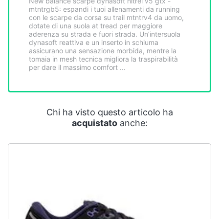
New balance scarpe dynasoft nitrel v5 gtx -
Smart
mtntrgb5: espandi i tuoi allenamenti da running
home
con le scarpe da corsa su trail mtntrv4 da uomo,
dotate di una suola at tread per maggiore
aderenza su strada e fuori strada. Un’intersuola
dynasoft reattiva e un inserto in schiuma
Videogiochi
assicurano una sensazione morbida, mentre la
tomaia in mesh tecnica migliora la traspirabilità
per dare il massimo comfort ...
Audio
e
musica
Chi ha visto questo articolo ha
Clima
acquistato
anche:
Arredo
Brico
e
Giardinaggio
Salute