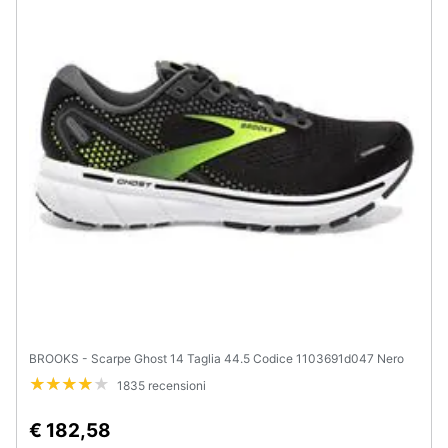
Animali
Motori
Libri,
cd
e
dvd
Festività
e
ricorrenze
BROOKS - Scarpe Ghost 14 Taglia 44.5 Codice 1103691d047 Nero
Promozioni
1835 recensioni
Servizi
€ 182,58