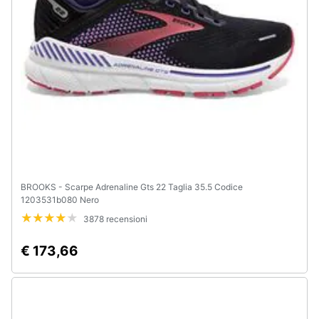
e
igiene
Beauty
Giocattoli
Prima
infanzia
BROOKS - Scarpe Adrenaline Gts 22 Taglia 35.5 Codice
Fotografia
1203531b080 Nero
3878 recensioni
Casalinghi
€ 173,66
Abbigliamento
Sport