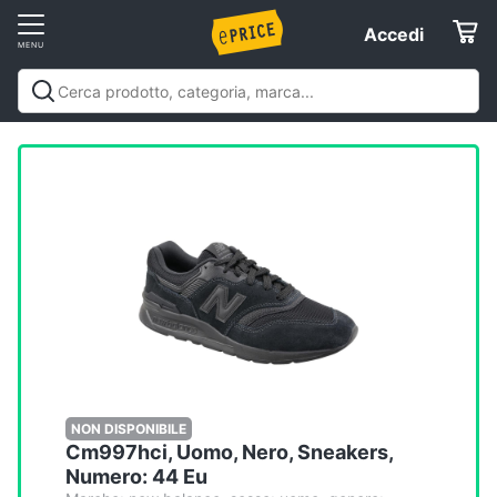
Vai
Accedi
Accedi
al
Registrati
menu
Offerte
Elettrodomestici
Informatica
Telefonia
Tv
e
Home
NON DISPONIBILE
Cm997hci, Uomo, Nero, Sneakers,
Cinema
Numero: 44 Eu