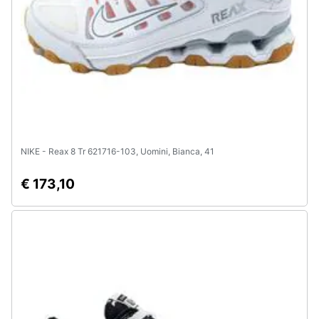
Animali
Motori
Libri,
cd
e
dvd
NIKE - Reax 8 Tr 621716-103, Uomini, Bianca, 41
€ 173,10
Festività
e
ricorrenze
Promozioni
Servizi