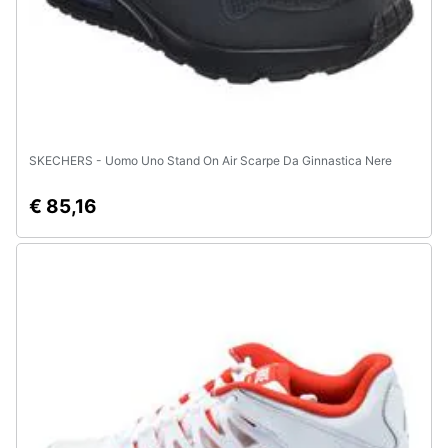
e
igiene
Beauty
Giocattoli
SKECHERS - Uomo Uno Stand On Air Scarpe Da Ginnastica Nere
Prima
€ 85,16
infanzia
Fotografia
Casalinghi
Abbigliamento
Sport