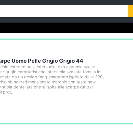
rpe Uomo Pelle Grigio Grigio 44
ale esterno: pelle intersuola: eva espansa suola:
: grigio caratteristiche intersuola svasata tomaia in
zzata da un design fang esagerato ispirato dalle 320,
io nb sovradimensionato marchio con testo new
suola dentellata che si ispira alle scarpe da trail
 prot...