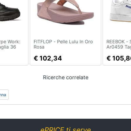
FITFLOP - Pelle Lulu In Oro
REEBOK - Scarpe Club C 85
glia 36
Rosa
Ar0459 Tag
blk Nero
Bianco
€ 102,34
€ 105,8
Ricerche correlate
nna
ePRICE ti serve