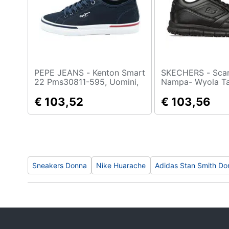
Sport
Animali
Motori
Libri, cd e dvd
PEPE JEANS - Kenton Smart
SKECHERS - Scarpe Work:
22 Pms30811-595, Uomini,
Nampa- Wyola Ta
Blu, 41
Codice 77235ec-
Festività e ricorrenze
€ 103,52
€ 103,56
Promozioni
Sneakers Donna
Nike Huarache
Adidas Stan Smith Do