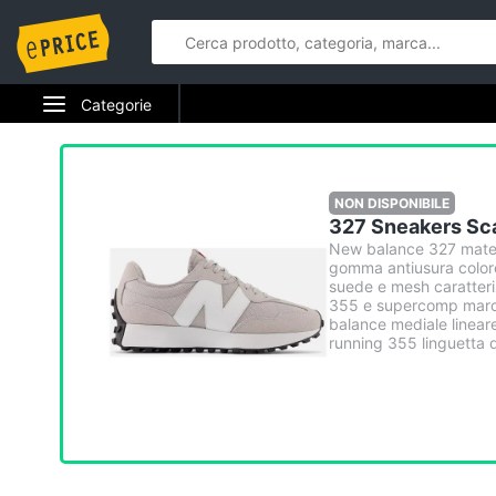
Categorie
Elettrodomestici
Informatica
NON DISPONIBILE
327 Sneakers Sca
Telefonia
New balance 327 materi
gomma antiusura colore 
suede e mesh caratteri
Tv e Home Cinema
355 e supercomp march
balance mediale lineare 
running 355 linguetta di
Smart home
Videogiochi
Audio e musica