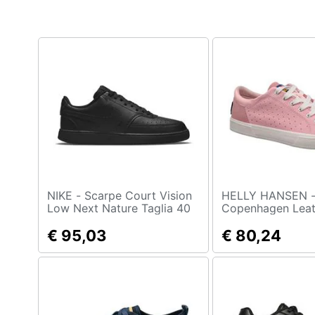
Clima
Arredo
Brico e Giardinaggio
Salute e igiene
Beauty
Giocattoli
Prima infanzia
NIKE - Scarpe Court Vision
HELLY HANSEN - 
Low Next Nature Taglia 40
Copenhagen Leat
Codice Dh2987-002 Nero
11503-181, Donna
Fotografia
€ 95,03
Scarpe Da Ginnas
€ 80,24
Numero: 37,5 Eu
Casalinghi
Abbigliamento