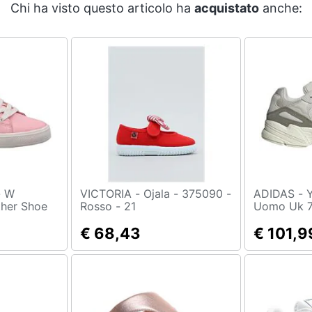
Chi ha visto questo articolo ha
acquistato
anche:
W
VICTORIA - Ojala - 375090 -
ADIDAS - Yung-96 Sneaker
her Shoe
Rosso - 21
Uomo Uk 
, Rosa,
tica,
€ 68,43
€ 101,9