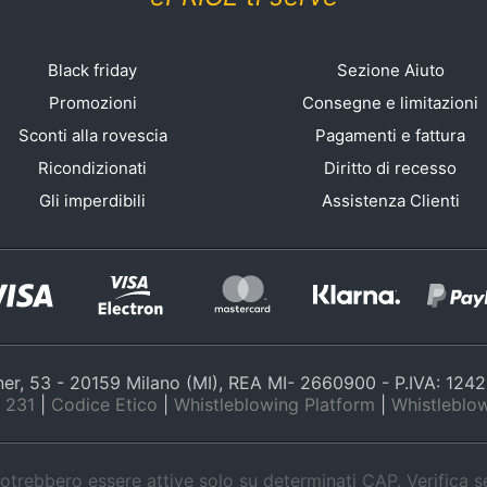
Black friday
Sezione Aiuto
Promozioni
Consegne e limitazioni
Sconti alla rovescia
Pagamenti e fattura
Ricondizionati
Diritto di recesso
Gli imperdibili
Assistenza Clienti
nner, 53 - 20159 Milano (MI), REA MI- 2660900 - P.IVA: 12
 231
|
Codice Etico
|
Whistleblowing Platform
|
Whistleblow
trebbero essere attive solo su determinati CAP. Verifica 