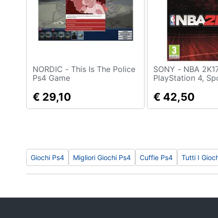
Sport
Animali
Motori
Libri, cd e dvd
NORDIC - This Is The Police
SONY - NBA 2K17,
Ps4 Game
PlayStation 4, Spo
Concepts, E (tutti
Festività e ricorrenze
€ 29,10
Multilingua, Basi
€ 42,50
Promozioni
Giochi Ps4
Migliori Giochi Ps4
Cuffie Ps4
Tutti I Gioc