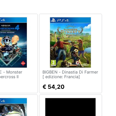
nster
BIGBEN - Dinastia Di Farmer
ercross Il
[ edizione: Francia]
 Ufficiale 4
Ps4
€ 54,20