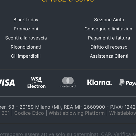
Black friday
Sezione Aiuto
Promozioni
Consegne e limitazioni
Sconti alla rovescia
Pagamenti e fattura
Ricondizionati
Diritto di recesso
Gli imperdibili
Assistenza Clienti
nner, 53 - 20159 Milano (MI), REA MI- 2660900 - P.IVA: 12
 231
|
Codice Etico
|
Whistleblowing Platform
|
Whistleblow
trebbero essere attive solo su determinati CAP. Verifica 