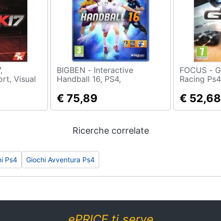
BIGBEN - Interactive
FOCUS - Grip Combat
rt, Visual
Handball 16, PS4,
Racing Ps4 
) ,
PlayStation 4, Sport, Eko, E
co
(tutti), Offline, Basico
€ 75,89
€ 52,68
Ricerche correlate
hi Ps4
Giochi Avventura Ps4
ePRICE ti serve