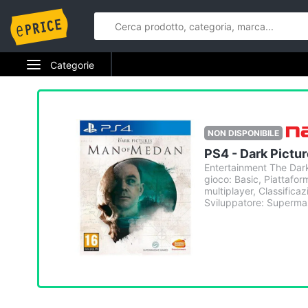
Categorie
Elettrodomestici
Informatica
NON DISPONIBILE
PS4 - Dark Pictu
Telefonia
Entertainment The Dar
gioco: Basic, Piattafor
Tv e Home Cinema
multiplayer, Classifica
Sviluppatore: Supermas
Smart home
Videogiochi
Audio e musica