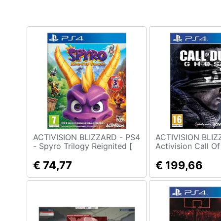
Clima
Arredo
Brico e Giardinaggio
Salute e igiene
Beauty
Giocattoli
Prima infanzia
ACTIVISION BLIZZARD - PS4
ACTIVISION BLIZ
- Spyro Trilogy Reignited [
Activision Call Of
Edizione Francese]
Ghosts, PS4 Play
Fotografia
€ 74,77
videogioco
€ 199,66
Casalinghi
Abbigliamento