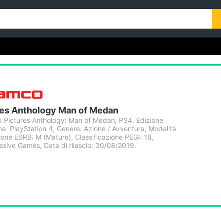
res Anthology Man of Medan
k Pictures Anthology: Man of Medan, PS4. Edizione
ma: PlayStation 4, Genere: Azione / Avventura, Modalità
zione ESRB: M (Mature), Classificazione PEGI: 18,
sive Games, Data di rilascio: 30/08/2019.