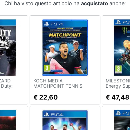
Chi ha visto questo articolo ha
acquistato
anche:
ZARD -
KOCH MEDIA -
MILESTONE - Mo
 Duty:
MATCHPOINT TENNIS
Energy Sup
Station 4
CHAMPIONS PS4
Videogioco
€ 22,60
Gioco Per 
€ 47,48