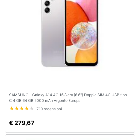
e
igiene
Beauty
Giocattoli
Prima
infanzia
Fotografia
SAMSUNG - Galaxy A14 4G 16,8 cm (6.6") Doppia SIM 4G USB tipo-
C 4 GB 64 GB 5000 mAh Argento Europa
Casalinghi
719 recensioni
Abbigliamento
€ 279,67
Sport