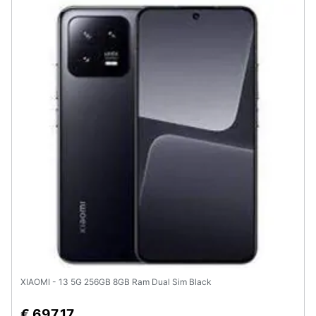
Animali
Motori
Libri,
cd
e
dvd
Festività
e
ricorrenze
Promozioni
XIAOMI - 13 5G 256GB 8GB Ram Dual Sim Black
Servizi
€ 697,17