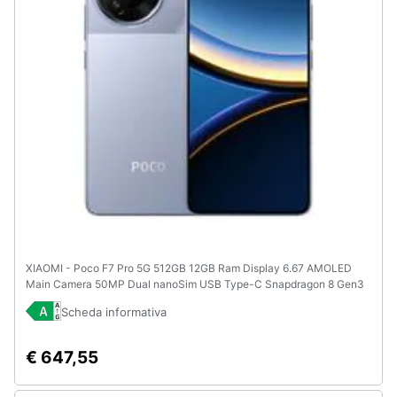
XIAOMI - Poco F7 Pro 5G 512GB 12GB Ram Display 6.67 AMOLED
Main Camera 50MP Dual nanoSim USB Type-C Snapdragon 8 Gen3
6000mAh Blue
Scheda informativa
€ 647,55