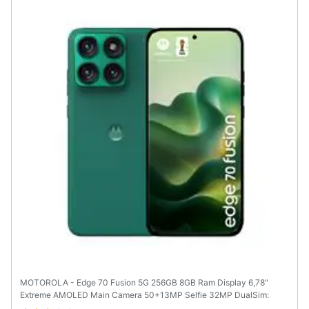
MOTOROLA - Edge 70 Fusion 5G 256GB 8GB Ram Display 6,78"
Extreme AMOLED Main Camera 50+13MP Selfie 32MP DualSim:
nanoSim+eSim USB Type-C Android16 Snapdragon 7s Gen3