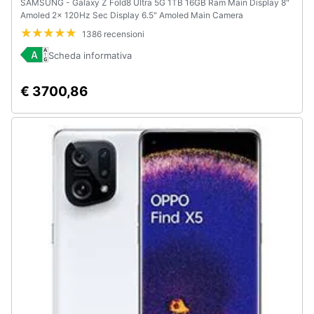
SAMSUNG - Galaxy Z Fold8 Ultra 5G 1TB 16GB Ram Main Display 8"
Amoled 2x 120Hz Sec Display 6.5" Amoled Main Camera
200+20+10MP Selfie 10MP DualSim (1 nano+eSim) Android
1386 recensioni
Sanapdragon 8 Elite Gen5 5000mAh Cream Europa
Scheda informativa
€ 3700,86