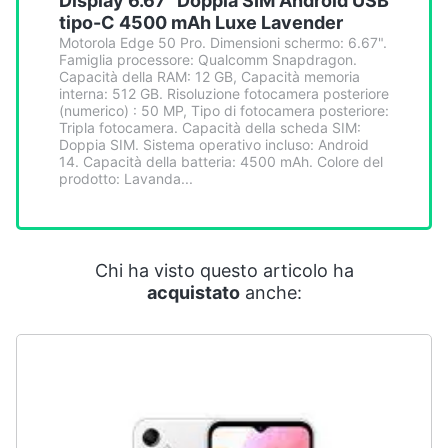
Display 6.67" Doppia SIM Android USB
Smart
tipo-C 4500 mAh Luxe Lavender
home
Motorola Edge 50 Pro. Dimensioni schermo: 6.67".
Famiglia processore: Qualcomm Snapdragon.
Capacità della RAM: 12 GB, Capacità memoria
Videogiochi
interna: 512 GB. Risoluzione fotocamera posteriore
(numerico) : 50 MP, Tipo di fotocamera posteriore:
Tripla fotocamera. Capacità della scheda SIM:
Audio
Doppia SIM. Sistema operativo incluso: Android
14. Capacità della batteria: 4500 mAh. Colore del
e
prodotto: Lavanda...
musica
Clima
Chi ha visto questo articolo ha
acquistato
anche:
Arredo
Brico
e
Giardinaggio
Salute