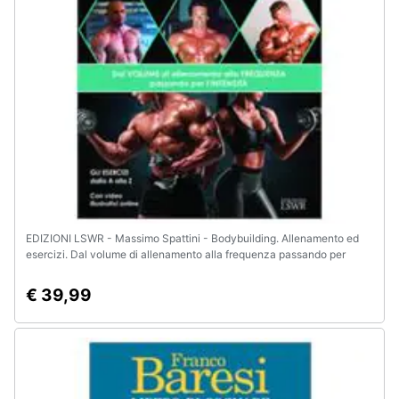
e
igiene
Beauty
Giocattoli
Prima
infanzia
EDIZIONI LSWR - Massimo Spattini - Bodybuilding. Allenamento ed
Fotografia
esercizi. Dal volume di allenamento alla frequenza passando per
l'intensità
Casalinghi
€ 39,99
Abbigliamento
Sport