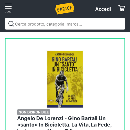
Vai
Accedi
Accedi
al
Registrati
menu
Offerte
Elettrodomestici
Informatica
Telefonia
Tv
e
Home
NON DISPONIBILE
Angelo De Lorenzi - Gino Bartali Un
Cinema
«santo» In Bicicletta. La Vita, La Fede,