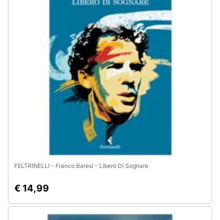
Animali
Motori
Libri,
cd
e
dvd
Festività
e
ricorrenze
FELTRINELLI - Franco Baresi - Libero Di Sognare
Promozioni
€ 14,99
Servizi