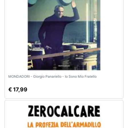
e
igiene
Beauty
Giocattoli
Prima
infanzia
MONDADORI - Giorgio Panariello - Io Sono Mio Fratello
Fotografia
€ 17,99
Casalinghi
Abbigliamento
Sport