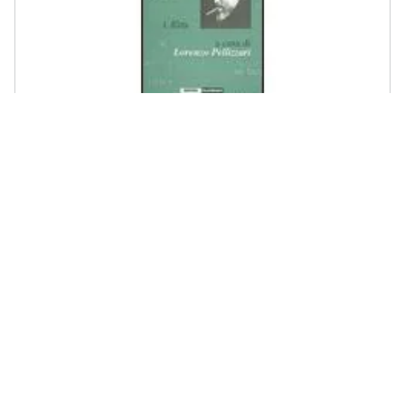
FALSOPIANO - Adelio Ferrero - Recensioni e saggi 1956-1977
€ 14,99