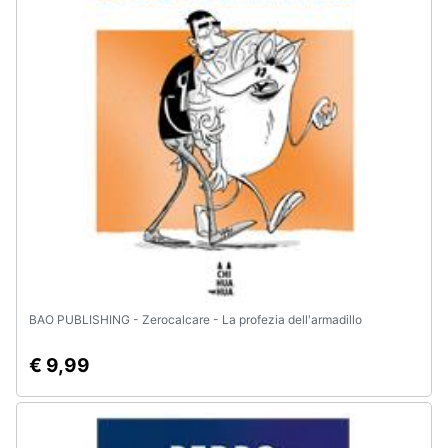
Animali
Motori
Libri,
cd
e
dvd
Festività
e
ricorrenze
BAO PUBLISHING - Zerocalcare - La profezia dell'armadillo
Promozioni
€ 9,99
Servizi