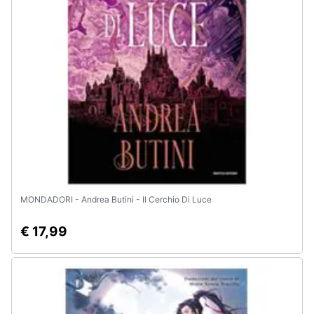
e
igiene
Beauty
Giocattoli
Prima
infanzia
Fotografia
MONDADORI - Andrea Butini - Il Cerchio Di Luce
Casalinghi
€ 17,99
Abbigliamento
Sport