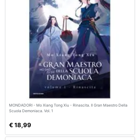
Animali
Motori
Libri,
cd
e
dvd
Festività
e
ricorrenze
MONDADORI - Mo Xiang Tong Xiu - Rinascita. Il Gran Maestro Della
Scuola Demoniaca. Vol. 1
Promozioni
€ 18,99
Servizi