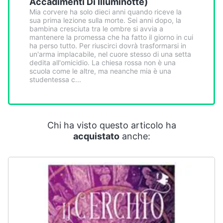
Accadimenti Di Illuminotte)
Smart
Mia corvere ha solo dieci anni quando riceve la
home
sua prima lezione sulla morte. Sei anni dopo, la
bambina cresciuta tra le ombre si avvia a
mantenere la promessa che ha fatto il giorno in cui
Videogiochi
ha perso tutto. Per riuscirci dovrà trasformarsi in
un'arma implacabile, nel cuore stesso di una setta
dedita all'omicidio. La chiesa rossa non è una
Audio
scuola come le altre, ma neanche mia è una
studentessa c...
e
musica
Clima
Chi ha visto questo articolo ha
acquistato
anche:
Arredo
Brico
e
Giardinaggio
Salute