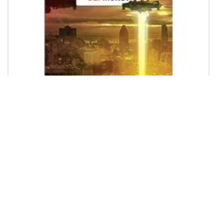
CRESCERE - Herbert George Wells - La Guerra Dei Mondi. Ediz.
Integrale. Con Segnalibro
€ 4,99