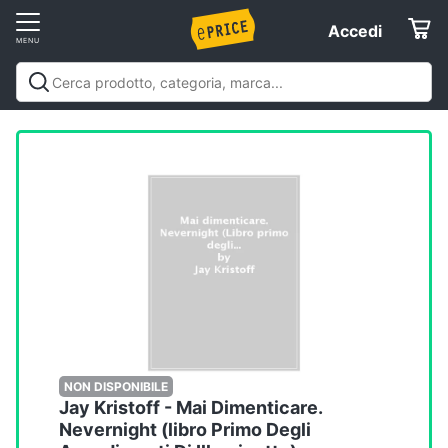
Vai
Accedi
Accedi
al
Registrati
menu
Offerte
Elettrodomestici
Informatica
Telefonia
Tv
e
Home
NON DISPONIBILE
Jay Kristoff - Mai Dimenticare.
Cinema
Nevernight (libro Primo Degli