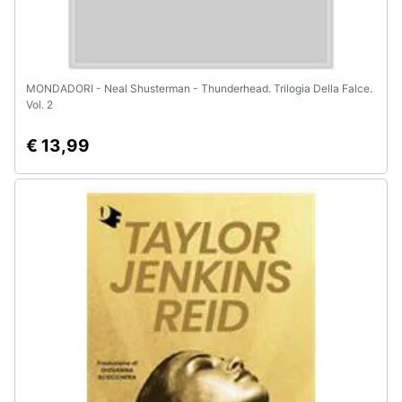
MONDADORI - Neal Shusterman - Thunderhead. Trilogia Della Falce.
Vol. 2
€ 13,99